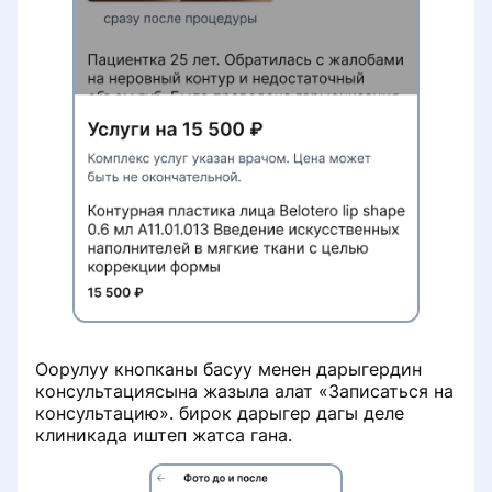
Оорулуу кнопканы басуу менен дарыгердин
консультациясына жазыла алат «Записаться на
консультацию». бирок дарыгер дагы деле
клиникада иштеп жатса гана.