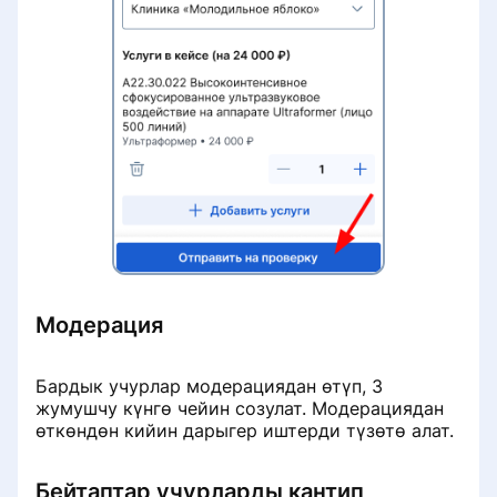
Модерация
Бардык учурлар модерациядан өтүп, 3
жумушчу күнгө чейин созулат. Модерациядан
өткөндөн кийин дарыгер иштерди түзөтө алат.
Бейтаптар учурларды кантип