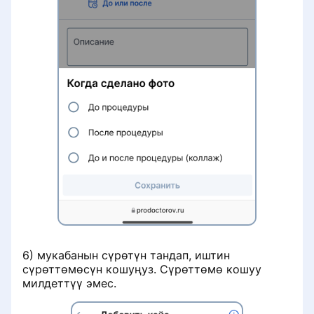
6) мукабанын сүрөтүн тандап, иштин
сүрөттөмөсүн кошуңуз. Сүрөттөмө кошуу
милдеттүү эмес.