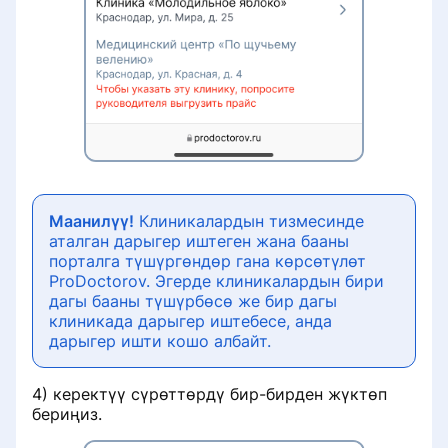
клиники
Настройка уведомлений
Пополнение баланса
лицензионного/рекламного
Информация по результатам
договора
лидогенерации
Убрать рекламу со страницы
История записи на приём
клиники
Настройка записи на приём
Клиника не отображается в
Маанилүү!
Клиникалардын тизмесинде
выдаче при поиске услуг
аталган дарыгер иштеген жана бааны
Раздел «Рекламные кампании»
порталга түшүргөндөр гана көрсөтүлөт
ProDoctorov. Эгерде клиникалардын бири
Платёж не зачислен на баланс
дагы бааны түшүрбөсө же бир дагы
Удаление врача из списка клиники
клиникада дарыгер иштебесе, анда
дарыгер ишти кошо албайт.
Снизилось количество записей с
Восстановление доступа в личный
портала
кабинет клиники
4) керектүү сүрөттөрдү бир-бирден жүктөп
Запись по телефону
бериңиз.
Не работает онлайн-запись