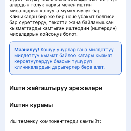
Клуб баасына жазылуу
алардын толук наркы менен иштин
мисалдарын кошууга мүмкүнчүлүк бар.
Кайсы документ болот аныктыгын
Медточкадагы жолугушууну
Дарыгер портрет сүрөтүн кантип
Клиникадан бир же бир нече убакыт белгиси
тастыктоого чакыртып алуу
кантип жокко чыгарса болот
жаңыртса болот
бар сүрөттөрдү, текстти жана байланышкан
кызматтарды камтыган иштердин (иштердин)
Чакыртып алууну текшерүүдө
Порталдан клиниканы кантип
Дарыгер жумуш ордун кантип
мисалдарын койсоңуз болот.
онлайн кабыл алууну кантип
тапса болот ProDoctorov
жаңыртса болот
ырастоо керек
Маанилүү!
Кошуу учурлар гана милдеттүү
Бул тууралуу таба клинику түрү
Онлайн ыраазычылык тутуму
милдеттүү кызмат байлоо катары кызмат
Сын-пикирди кантип толуктоого
боюнча тейлөө кызматы же дарт
кандай иштейт
көрсөтүүлөрдүн баасын түшүрүп
болот
табуу порталда ProDoctorov
клиникалардын дарыгерлер бере алат.
Кесиптешке кантип сунуш кылса
Эмне үчүн чакыртып алуу четке
Тесттерге кантип жазылса болот
болот
кагылышы мүмкүн жана аны кайра
Ишти жайгаштыруу эрежелери
тапшыруу үчүн кантип оңдоо
⚠️ Как записаться на анализы
Ишенимдүү башкаруу
керек
(обновление станет доступно
Иштин курамы
10.08.2026)
Сүрөттөр
Пикириңизди порталдан кантип
алып салса болот ProDoctorov
Иш төмөнкү компоненттерди камтыйт:
Дарыгердин байланыштары