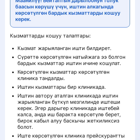
Маанилүү! Бейтаптын дарылоонун толук
баасын көрүшү үчүн, иштин алкагында
көрсөтүлгөн бардык кызматтарды кошуу
керек.
Кызматтарды кошуу талаптары:
Кызмат жарыяланган ишти билдирет.
Сүрөттө көрсөтүлгөн натыйжага ээ болгон
бардык кызматтар иштин ичине кошулат.
Көрсөтүлгөн кызматтар көрсөтүлгөн
клиника тандалды.
Иштин кызматтары бир клиникада.
Иштин автору аталган клиникада иштин
жарыяланган бүткүл мезгилинде иштеши
керек. Эгер дарыгер клиникада иштебей
калса, анда иш баракта көрсөтүлө берет,
бирок кабыл алуу баскычы жеткиликсиз
болот.
Иште көрсөтүлгөн клиника прейскурантты