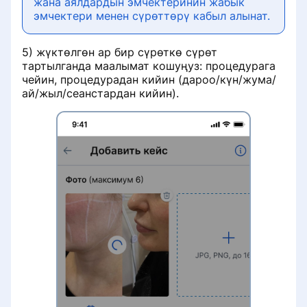
жана аялдардын эмчектеринин жабык
эмчектери менен сүрөттөрү кабыл алынат.
5) жүктөлгөн ар бир сүрөткө сүрөт
тартылганда маалымат кошуңуз: процедурага
чейин, процедурадан кийин (дароо/күн/жума/
ай/жыл/сеанстардан кийин).