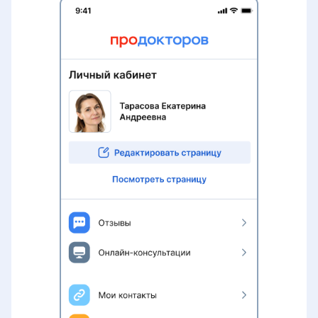
специальность
Раздел «Советы по продвижению»
Визитная карточка для пациентов
Удаление профиля специалиста с
портала ПроДокторов
Правила размещения
изображений и видео на странице
врача
Как сохранить профиль при
переезде в другую страну СНГ
Сын-пикир