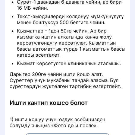
Сүрөт-1 даанадан 6 даанага чейин, ар бири
Пикир четке кагылды. Андан
16 МБ чейин.
кийин эмне болот
Мен жөнүндө маалымат
Текст-эмодзилерди колдонуу мүмкүнчүлүгү
менен боштуксуз 500 белгиге чейин.
Написал отзыв и не вижу его
Доктор бонустарды порталда
Кызматтар - 1ден 50гө чейин. Ар бир
кантип коротсо болот ProDoctorov
кызматка иштин алкагында канча жолу
Почему пациенту важно
көрсөтүлгөндүгү көрсөтүлөт. Кызматтын
загружать документы при
Сүрөттөргө чейин жана кийин
баасы автоматтык түрдө 1 кызматтын баасы
оставлении отзыва
катары эсептелет.
Кызмат көрсөтүлгөн клиниканын аталышы.
Дарыгердин баракчасынын
Сбор отзыва через звонок
Аналитикасын көрүү
Дарыгер 200гө чейин ишти кошо алат.
Сүрөттөр үчүн мукабаны тандай аласыз. Бул
Байланыш тилдери
сүрөттөрдүн жүктөлгөн тартибин өзгөртпөйт.
Раздел «Если меня не станет»
Ишти кантип кошсо болот
Настройка уведомлений
1) ишти кошуу үчүн, өздүк эсебиңизден
бөлүмдү ачыңыз «Фото до и после».
Как добавить или изменить