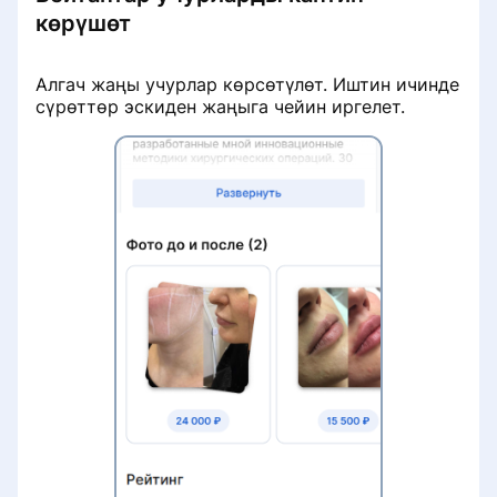
көрүшөт
Алгач жаңы учурлар көрсөтүлөт. Иштин ичинде
сүрөттөр эскиден жаңыга чейин иргелет.