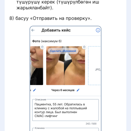
түшүрүшү керек (түшүрүлбөгөн иш
жарыяланбайт).
8) басуу «Отправить на проверку».