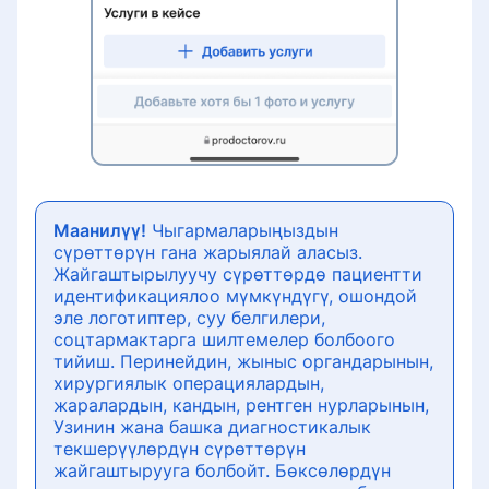
Маанилүү!
Чыгармаларыңыздын
сүрөттөрүн гана жарыялай аласыз.
Жайгаштырылуучу сүрөттөрдө пациентти
идентификациялоо мүмкүндүгү, ошондой
эле логотиптер, суу белгилери,
соцтармактарга шилтемелер болбоого
тийиш. Перинейдин, жыныс органдарынын,
хирургиялык операциялардын,
жаралардын, кандын, рентген нурларынын,
Узинин жана башка диагностикалык
текшерүүлөрдүн сүрөттөрүн
жайгаштырууга болбойт. Бөксөлөрдүн