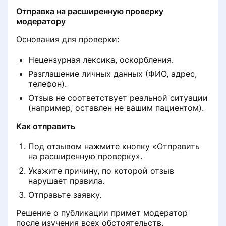
Убрать рекламу со страницы
История записи на приём
Отправка на расширенную проверку
клиники
модератору
Настройка записи на приём
Основания для проверки:
Клиника не отображается в
выдаче при поиске услуг
Нецензурная лексика, оскорбления.
Раздел «Рекламные кампании»
Разглашение личных данных (ФИО, адрес,
Платёж не зачислен на баланс
телефон).
Удаление врача из списка клиники
Отзыв не соответствует реальной ситуации
Снизилось количество записей с
(например, оставлен не вашим пациентом).
Восстановление доступа в личный
портала
кабинет клиники
Как отправить
Запись по телефону
Под отзывом нажмите кнопку «Отправить
Не работает онлайн-запись
на расширенную проверку».
Укажите причину, по которой отзыв
Информация о клинике
нарушает правила.
Отправьте заявку.
Данные реальной практики
Решение о публикации примет модератор
врачей
после изучения всех обстоятельств.