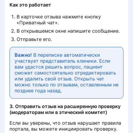
Клиниканын беттерине
Минус кам көрүү босогосун
специальность
Эмне үчүн пациенттин пикири
Как это работает
сүрөттөрдү жана видеолорду
эсептөө
жоголду
жайгаштыруу эрежелери
В карточке отзыва нажмите кнопку
Раздел «Советы по продвижению»
«Приватный чат».
Алгачкы кабыл алуу
Клиника бетиндеги тегдер
Төмөн баланс эскертмелери
кызматтарынын бааларын
В открывшемся окне напишите сообщение.
Визитная карточка для пациентов
байланыштыруу
Отправьте его.
Удалить отзыв о клинике
Дарыгердин кабыл алуусун
белгилөө
Удаление профиля специалиста с
Жазуулар кантип төлөнөт
Важно!
В переписке автоматически
портала ПроДокторов
«Сила отзыва»: партнёрская
ProDoctorov
участвует представитель клиники. Если
программа от ПроДокторов
Маркетинг Аналитикасын көрүү
вам удастся решить вопрос, пациент
Правила размещения
сможет самостоятельно отредактировать
Программанын версиялары
изображений и видео на странице
или удалить свой отзыв. Открыть чат
Дарыгердин кабыл алуусунун
врача
можно только по отзывам, оставленным не
чектөөлөрү
Детализация списаний с баланса
позднее года назад.
клиники
Как сохранить профиль при
Настройка уведомлений
переезде в другую страну СНГ
3. Отправить отзыв на расширенную проверку
Пополнение баланса
(модераторам или в этический комитет)
лицензионного/рекламного
Информация по результатам
договора
Если вы уверены, что отзыв нарушает правила
лидогенерации
портала, вы можете инициировать проверку.