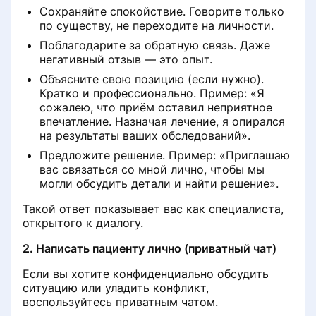
Пикир четке кагылды. Андан
Расширенная проверка
Клиника жана дарыгер үчүн
ProDoctorov
Сохраняйте спокойствие. Говорите только
Мультилогин: колдонуучу
Клиникалардын баллдык рейтинг
кийин эмне болот
негативных отзывов
эскертүү: пикир калтырууда
по существу, не переходите на личности.
Мен жөнүндө маалымат
укуктарын орнотуу
системасы
FAQ
пациентке кантип жардам берүү
Онлайн консультацияларга
Поблагодарите за обратную связь. Даже
Дарыгердин онлайн жазуусу
керек
жазылууну иштетүү
Написал отзыв и не вижу его
негативный отзыв — это опыт.
Доктор бонустарды порталда
Клиниканын иш графигин жөндөө
Дарыгерлердин баллдык рейтинг
кантип коротсо болот ProDoctorov
Объясните свою позицию (если нужно).
системасы
Клиника клубга кантип кошулса
Клиника барагында терс пикир
Кратко и профессионально. Пример: «Я
Почему пациенту важно
болот
чыкса эмне кылуу керек
Бааны жаңыртуу
сожалею, что приём оставил неприятное
загружать документы при
Сүрөттөргө чейин жана кийин
Онлайн жазуу үчүн рейтинг
впечатление. Назначая лечение, я опирался
оставлении отзыва
упайлары
Баннер жарнамалары ProDoctorov
на результаты ваших обследований».
Клиника пациенттин пикирине
Клиникага дарыгерди кантип
Дарыгердин баракчасынын
кантип жооп берет
Предложите решение. Пример: «Приглашаю
кошсо болот
Сбор отзыва через звонок
Аналитикасын көрүү
вас связаться со мной лично, чтобы мы
Ранжирование по услугам и
Порталдын виджети ProDoctorov
могли обсудить детали и найти решение».
диагностике
клиниканын сайтында
Сын - пикирлерге жооп берүү
Дарыгерлердин дарылоо профили
Байланыш тилдери
эрежелери
Такой ответ показывает вас как специалиста,
Жеке кабинетте кызмат
открытого к диалогу.
Ишенимдүү башкаруу
көрсөтүүлөргө бааларды
Раздел «Если меня не станет»
Оорулуу менен купуя баарлашуу
2. Написать пациенту лично (приватный чат)
байланыштыруу
Клиниканын беттеринде бөлүшүү
Если вы хотите конфиденциально обсудить
Настройка уведомлений
Клиника жабылганда же көчкөндө
эрежелери
Эсеп - фактураны өзүңүз төлөңүз
ситуацию или уладить конфликт,
пациенттин пикири эмне болот
воспользуйтесь приватным чатом.
Как добавить или изменить