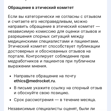
Бесплатный приём при условии
Обращение в этический комитет
лечения
Если вы категорически не согласны с отзывом
и считаете его несправедливым, можно
Работа с записями на услуги с
направить обращение в этический комитет —
направлением
независимую комиссию для оценки отзывов и
разрешения спорных ситуаций между
медицинскими специалистами и пациентами.
Этический комитет способствует публикации
достоверных и обоснованных отзывов на
портале. Контролирует соблюдение прав
медработников и пациентов при публичном
выражении мнения.
Направьте обращение на почту
ethics@medrocket.ru
.
В письме укажите ссылку на спорный отзыв
и обоснуйте свою позицию.
Срок рассмотрения — в течение месяца.
Независимые специалисты оценят, были ли