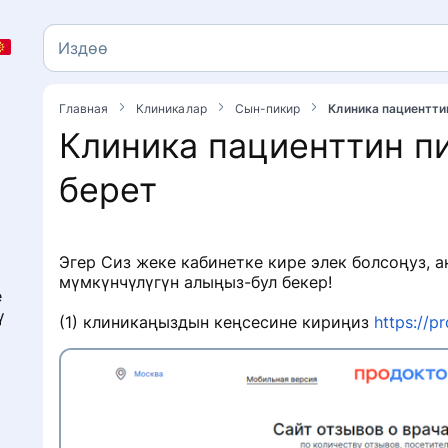
Издөө
Издөө
Главная
Клиникалар
Сын-пикир
Клиника пациентти
Клиника пациенттин п
берет
Эгер Сиз жеке кабинетке кире элек болсоңуз, 
мүмкүнчүлүгүн алыңыз-бул бекер!
е
а
ү
(1) клиникаңыздын кеңсесине кириңиз
https://pr
п
у