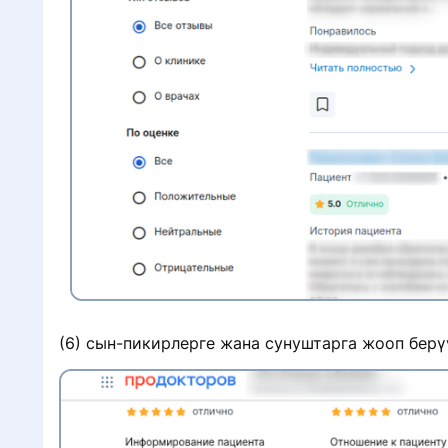
(6) сын-пикирлерге жана сунуштарга жооп берү