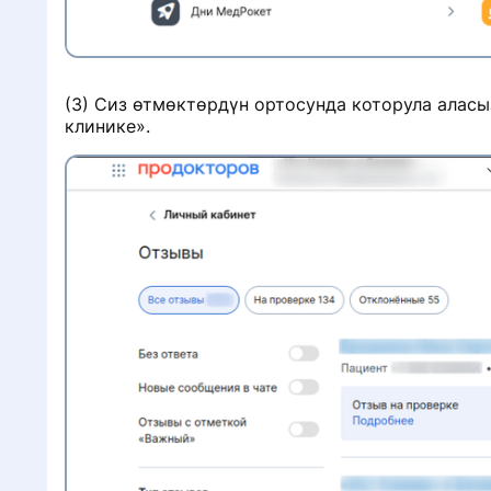
(3) Сиз өтмөктөрдүн ортосунда которула алас
клинике».
»