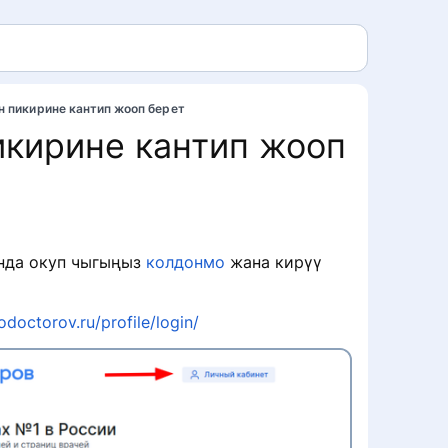
н пикирине кантип жооп берет
икирине кантип жооп
анда окуп чыгыңыз
колдонмо
жана кирүү
odoctorov.ru/profile/login/