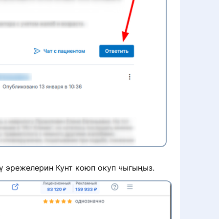
ү эрежелерин Кунт коюп окуп чыгыңыз.