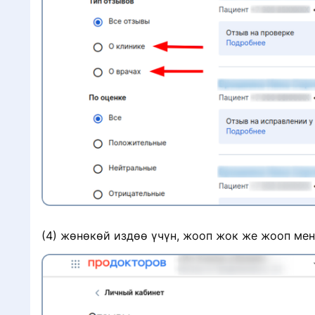
Г
с
(4) жөнөкөй издөө үчүн, жооп жок же жооп мен