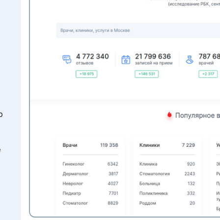
а
р
е