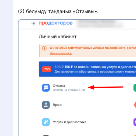
(2) бөлүмдү тандаңыз «Отзывы».
н