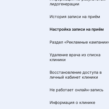
Как добавить или изменить
лидогенерации
специальность
История записи на приём
Раздел «Советы по
продвижению»
Настройка записи на приём
Визитная карточка для
Раздел «Рекламные кампании
пациентов
Удаление врача из списка
Удаление профиля
клиники
специалиста с портала
ПроДокторов
Восстановление доступа в
личный кабинет клиники
Правила размещения
изображений и видео на
странице врача
Не работает онлайн-запись
Как сохранить профиль при
Информация о клинике
переезде в другую страну СН