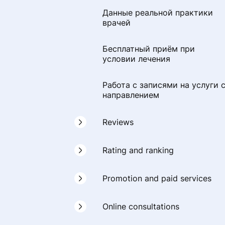
Данные реальной практики
врачей
Бесплатный приём при
условии лечения
Работа с записями на услуги 
направлением
Reviews
How we check reviews
Rating and ranking
How reviews are moderated
Clinic rating formula
Promotion and paid services
A reminder for the clinic and th
How the rating is formed
Special placement on the
Online consultations
doctor: how to help a patient
portalProDoctorov
when leaving a review