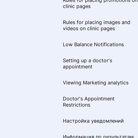
Rules for placing promotions on
негативных отзывов
clinic pages
Information about me
Написал отзыв и не вижу его
Rules for placing images and
How can a doctor spend
videos on clinic pages
Почему пациенту важно
bonuses on the
загружать документы при
portalProDoctorov
оставлении отзыва
Low Balance Notifications
Before and after photos
Сбор отзыва через звонок
Setting up a doctor's
appointment
Viewing the doctor's page
analytics
Viewing Marketing analytics
Languages of communication
Doctor's Appointment
Restrictions
Раздел «Если меня не станет»
Настройка уведомлений
Настройка уведомлений
Информация по результатам