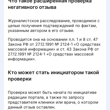
Что такое расширенная проверка
Record at the club price
негативного отзыва
What document can confirm the
How to cancel an appointment at a
How can a doctor update a portrait
Why is the patient's review missing?
authenticity of the review?
medical center
photo?
Журналистское расследование, проводимое с
Rules for posting responses to
целью получения подтверждений по фактам,
How to confirm an online
How to find a clinic on the
How can a doctor update his place
reviews
указанным автором в его отзыве.
appointment when checking a
portalProDoctorov
of work
review
Проводится она на основании п.п. 1 и 8 ст. 47
Private chat with a patient
Закона РФ от 27.12.1991 № 2124-1 «О средствах
How to find a clinic by type of
How the Online Gratitude system
массовой информации» и ст. 43 Закона РФ от
How to add a review
service or diagnosis on the
works
27.12.1991 № 2124-1 «О средствах массовой
How to leave a review about a
portalProDoctorov
информации».
medicine
Why the review may be rejected and
How to recommend a colleague
how to fix it for resending
How to make an appointment for
Rules for posting drug reviews
Кто может стать инициатором такой
tests
Trust management
проверки
How to delete your review from the
portalProDoctorov
Удалить отзыв о себе
⚠️ Как записаться на анализы
Video visuals
(обновление станет доступно
Проверка может быть начата по инициативе
10.08.2026)
редакции портала, а также по запросу
The review was rejected. What
Расширенная проверка
Doctor's contacts
представителя клиники или врача, о котором
happens next
негативных отзывов
данный отзыв оставлен.