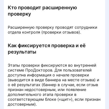
лицензионного/рекламного
История записи на приём
Кто проводит расширенную
договора
проверку
Настройка записи на приём
Убрать рекламу со страницы
клиники
Расширенную проверку проводят сотрудники
Раздел «Рекламные кампании»
отдела контроля (проверки отзывов).
Клиника не отображается в
выдаче при поиске услуг
Удаление врача из списка клиники
Как фиксируется проверка и её
результаты
Платёж не зачислен на баланс
Восстановление доступа в личный
кабинет клиники
Этапы проверки фиксируются во внутренней
Снизилось количество записей с
системе ПроДокторов. Для пользователей
портала
Не работает онлайн-запись
доступна информация о начале проверки
(выводится в виде баннера на месте отзыва) и
о её результатах (баннер в случае, если отзыв
Запись по телефону
Информация о клинике
признан недостоверным, или появление
дополнительного этапа проверки в
Данные реальной практики
соответствующем блоке («щит»), если признан
врачей
достоверным).