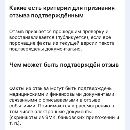
What will happen to patient reviews
clinic pages
Какие есть критерии для признания
in case of closure or relocation of
To issue an invoice for the payment
the clinic
yourself
отзыва подтверждённым
Rules for placing images and videos
on clinic pages
Why is the patient's review missing?
Calculation of the withdrawal
Отзыв признаётся прошедшим проверку и
threshold in the negative
восстанавливается (публикуется), если все
Low Balance Notifications
порочащие факты из текущей версии текста
Tags on the clinic's page
подтверждены документально.
Linking prices for primary admission
Setting up a doctor's appointment
services
Удалить отзыв о клинике
Чем может быть подтверждён отзыв
Viewing Marketing analytics
How are the entries paid
«Сила отзыва»: партнёрская
forProDoctorov
программа от ПроДокторов
Doctor's Appointment Restrictions
Факты из отзыва могут быть подтверждены
Software versions
медицинскими и финансовыми документами,
связанными с описываемыми в отзыве
Настройка уведомлений
событиями. Принимаются к рассмотрению в
Детализация списаний с баланса
том числе электронные документы
клиники
Информация по результатам
(скриншоты из ЭМК, банковских приложений и
лидогенерации
т. п.).
Пополнение баланса