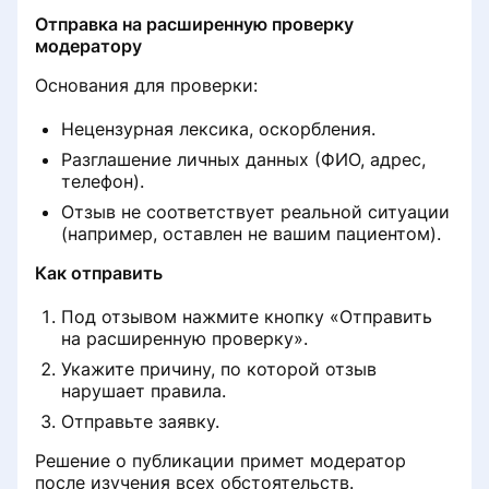
Клиника не отображается в
Отправка на расширенную проверку
выдаче при поиске услуг
Удаление врача из списка клиники
модератору
Основания для проверки:
Платёж не зачислен на баланс
Восстановление доступа в личный
кабинет клиники
Нецензурная лексика, оскорбления.
Снизилось количество записей с
Разглашение личных данных (ФИО, адрес,
портала
Не работает онлайн-запись
телефон).
Отзыв не соответствует реальной ситуации
Запись по телефону
(например, оставлен не вашим пациентом).
Информация о клинике
Как отправить
Данные реальной практики
врачей
Под отзывом нажмите кнопку «Отправить
на расширенную проверку».
Укажите причину, по которой отзыв
Бесплатный приём при условии
нарушает правила.
лечения
Отправьте заявку.
Работа с записями на услуги с
Решение о публикации примет модератор
направлением
после изучения всех обстоятельств.