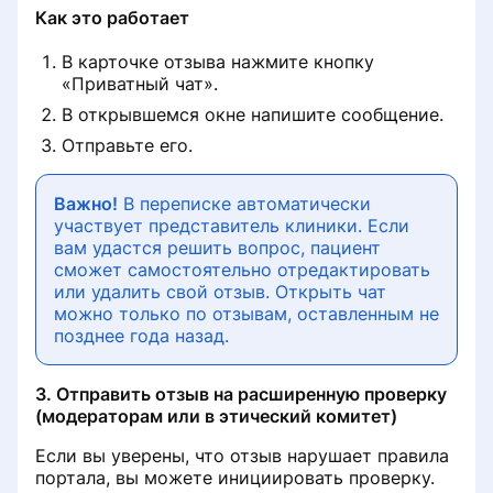
Tags on the clinic's page
Как это работает
Раздел «Советы по продвижению»
Linking prices for primary admission
Setting up a doctor's appointment
services
В карточке отзыва нажмите кнопку
Удалить отзыв о клинике
«Приватный чат».
Визитная карточка для пациентов
Viewing Marketing analytics
How are the entries paid
В открывшемся окне напишите сообщение.
«Сила отзыва»: партнёрская
forProDoctorov
Удаление профиля специалиста с
Отправьте его.
программа от ПроДокторов
портала ПроДокторов
Doctor's Appointment Restrictions
Software versions
Важно!
В переписке автоматически
Правила размещения
участвует представитель клиники. Если
Настройка уведомлений
изображений и видео на странице
вам удастся решить вопрос, пациент
Детализация списаний с баланса
врача
сможет самостоятельно отредактировать
клиники
Информация по результатам
или удалить свой отзыв. Открыть чат
лидогенерации
можно только по отзывам, оставленным не
Как сохранить профиль при
Пополнение баланса
позднее года назад.
переезде в другую страну СНГ
лицензионного/рекламного
История записи на приём
договора
3. Отправить отзыв на расширенную проверку
(модераторам или в этический комитет)
Настройка записи на приём
Убрать рекламу со страницы
клиники
Если вы уверены, что отзыв нарушает правила
портала, вы можете инициировать проверку.
Раздел «Рекламные кампании»