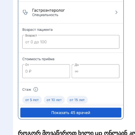
როგორ მოვაწეროთ ხელი
up ონლაინ კ