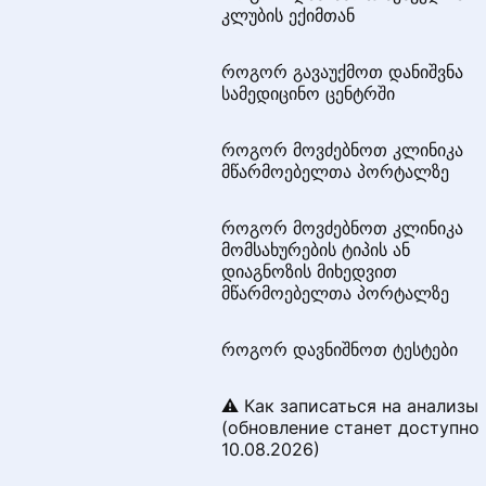
კლუბის ექიმთან
ვის შეუძლია მიმოხილვის
დაწერა?
როგორ გავაუქმოთ დანიშვნა
სამედიცინო ცენტრში
რა დოკუმენტს შეუძლია
დაადასტუროს განხილვის
როგორ მოვძებნოთ კლინიკა
ნამდვილობა?
მწარმოებელთა პორტალზე
როგორ დავადასტუროთ
როგორ მოვძებნოთ კლინიკა
ონლაინ დანიშვნა მიმოხილვის
მომსახურების ტიპის ან
შემოწმებისას
დიაგნოზის მიხედვით
მწარმოებელთა პორტალზე
როგორ დავამატოთ მიმოხილვ
როგორ დავნიშნოთ ტესტები
რატომ შეიძლება უარი თქვას
მიმოხილვა და როგორ უნდა
⚠️ Как записаться на анализы
გაასწორონ ის
(обновление станет доступно
10.08.2026)
როგორ წაშალოთ თქვენი