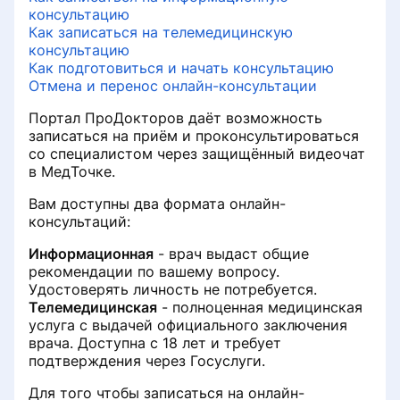
консультацию
Как отменить запись на приём в
Как записаться на телемедицинскую
Как мы проверяем отзывы
МедТочке
консультацию
Как подготовиться и начать консультацию
В каких случаях мы запрашиваем
Как найти клинику на портале
Отмена и перенос онлайн-консультации
подтверждения по отзывам
ПроДокторов
Портал ПроДокторов даёт возможность
записаться на приём и проконсультироваться
Каким документом можно
Как найти клинику по виду услуги
со специалистом через защищённый видеочат
подтвердить достоверность
или диагностики на портале
в МедТочке.
отзыва
ПроДокторов
Вам доступны два формата онлайн-
консультаций:
Как подтвердить онлайн-приём
Как записаться на анализы в
при проверке отзыва
лабораторию
Информационная
- врач выдаст общие
рекомендации по вашему вопросу.
Удостоверять личность не потребуется.
Как дополнить отзыв
Раздел «Данные реальной
Телемедицинская
- полноценная медицинская
практики» на странице врача
услуга с выдачей официального заключения
Почему отзыв может быть
врача. Доступна с 18 лет и требует
отклонен и как его исправить для
Как записаться на услугу или
подтверждения через Госуслуги.
повторной отправки
диагностику
Для того чтобы записаться на онлайн-