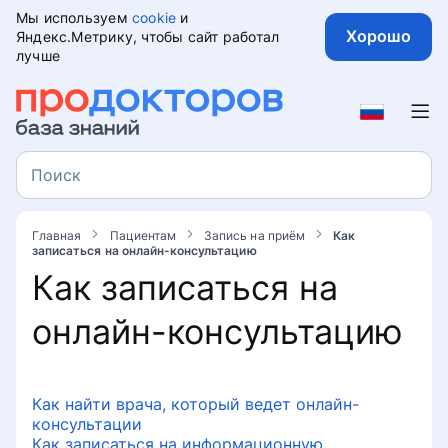
Мы используем
cookie
и
Хорошо
Яндекс.Метрику, чтобы сайт работал
лучше
Пациентам
Отзывы
Поиск
Поиск
Как оставить отзыв на портале
Запись на приём
ПроДокторов
Главная
Пациентам
Запись на приём
Как
записаться на онлайн-консультацию
Как выбрать доктора на портале
Как записаться на
Рекомендации по написанию
ПроДокторов
отзывов
онлайн-консультацию
Как записаться на онлайн-
Как правильно написать отзыв с
консультацию
юридической точки зрения
Как найти врача, который ведет онлайн-
Как записаться к врачу по Клубу
консультации
Кто может написать отзыв
Как записаться на информационную