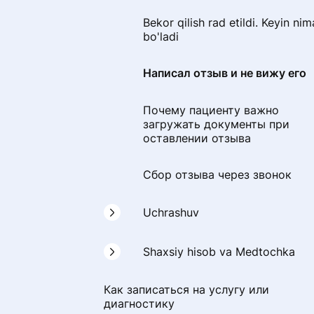
Bekor qilish rad etildi. Keyin nim
bo'ladi
Написал отзыв и не вижу его
Почему пациенту важно
загружать документы при
оставлении отзыва
Сбор отзыва через звонок
Uchrashuv
Portalda shifokorni qanday
Shaxsiy hisob va Medtochka
tanlash mumkinProDoctorov
Как записаться на услугу или
Uchrashuv
Onlayn konsultatsiyaga qanday
диагностику