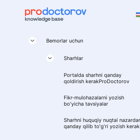
Bemorlar uchun
Sharhlar
Portalda sharhni qanday
qoldirish kerakProDoctorov
Fikr-mulohazalarni yozish
bo'yicha tavsiyalar
Sharhni huquqiy nuqtai nazarda
qanday qilib to'g'ri yozish kerak