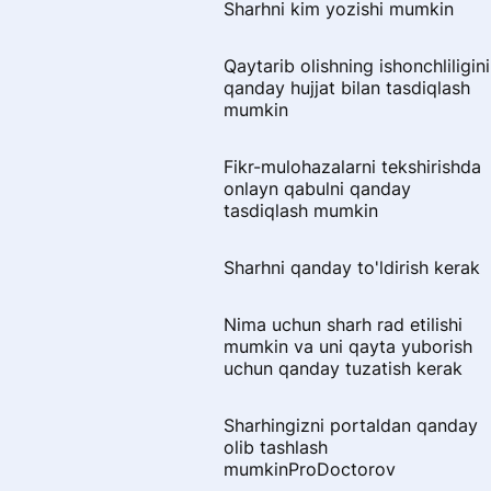
Sharhni kim yozishi mumkin
Qaytarib olishning ishonchliligini
qanday hujjat bilan tasdiqlash
mumkin
Fikr-mulohazalarni tekshirishda
onlayn qabulni qanday
tasdiqlash mumkin
Sharhni qanday to'ldirish kerak
Nima uchun sharh rad etilishi
mumkin va uni qayta yuborish
uchun qanday tuzatish kerak
Sharhingizni portaldan qanday
olib tashlash
mumkinProDoctorov