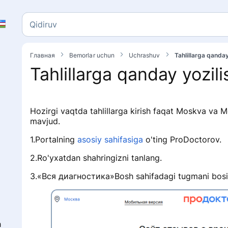
Qidiruv
Qidiruv
Главная
Bemorlar uchun
Uchrashuv
Tahlillarga qanday
Tahlillarga qanday yozil
Hozirgi vaqtda tahlillarga kirish faqat Moskva va M
mavjud.
1.Portalning
asosiy sahifasiga
o'ting ProDoctorov.
2.Ro'yxatdan shahringizni tanlang.
3.«Вся диагностика»Bosh sahifadagi tugmani bosi
n
h