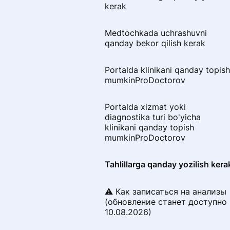
Sharhni kim yozishi mumkin
kerak
Qaytarib olishning ishonchliligini
Medtochkada uchrashuvni
qanday hujjat bilan tasdiqlash
qanday bekor qilish kerak
mumkin
Portalda klinikani qanday topish
Fikr-mulohazalarni tekshirishda
mumkinProDoctorov
onlayn qabulni qanday
tasdiqlash mumkin
Portalda xizmat yoki
diagnostika turi bo'yicha
Sharhni qanday to'ldirish kerak
klinikani qanday topish
mumkinProDoctorov
Nima uchun sharh rad etilishi
mumkin va uni qayta yuborish
Tahlillarga qanday yozilish kera
uchun qanday tuzatish kerak
⚠️ Как записаться на анализы
Sharhingizni portaldan qanday
(обновление станет доступно
olib tashlash
10.08.2026)
mumkinProDoctorov