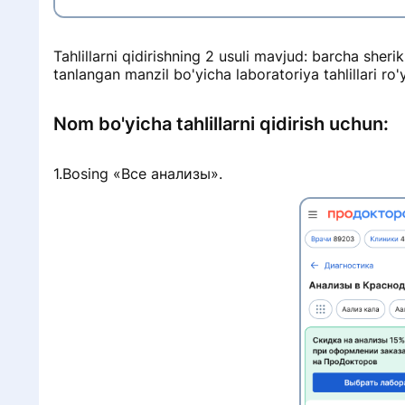
Tahlillarni qidirishning 2 usuli mavjud: barcha sheri
tanlangan manzil bo'yicha laboratoriya tahlillari ro'
Nom bo'yicha tahlillarni qidirish uchun:
i
1.Bosing «Все анализы».
h
r