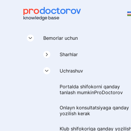
Bemorlar uchun
Sharhlar
Portalda sharhni qanday
Uchrashuv
qoldirish kerakProDoctorov
Portalda shifokorni qanday
Fikr-mulohazalarni yozish
tanlash mumkinProDoctorov
bo'yicha tavsiyalar
Onlayn konsultatsiyaga qanday
Sharhni huquqiy nuqtai nazarda
yozilish kerak
qanday qilib to'g'ri yozish kerak
Klub shifokoriga qanday yozilis