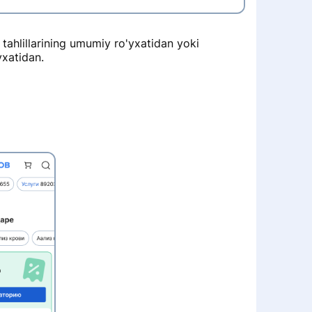
k tahlillarining umumiy ro'yxatidan yoki
yxatidan.