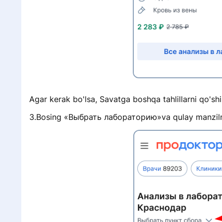
с
Agar kerak bo'lsa, Savatga boshqa tahlillarni qo'shi
3.Bosing «Выбрать лабораторию»va qulay manziln