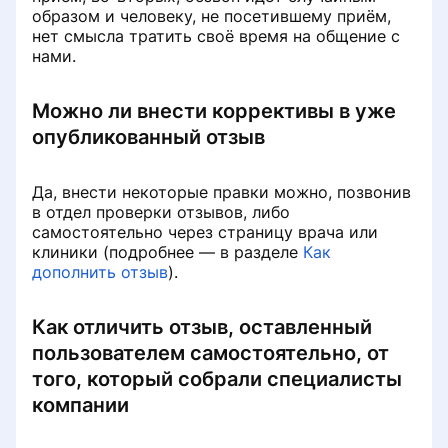
портала ПроДокторов
Платёж не зачислен на баланс
образом и человеку, не посетившему приём,
Удаление врача из списка клиники
нет смысла тратить своё время на общение с
Правила размещения
Снизилось количество записей с
нами.
изображений и видео на странице
портала
Восстановление доступа в личный
врача
кабинет клиники
Можно ли внести коррективы в уже
Запись по телефону
опубликованный отзыв
Как сохранить профиль при
Не работает онлайн-запись
переезде в другую страну СНГ
Да, внести некоторые правки можно, позвонив
Информация о клинике
в отдел проверки отзывов, либо
самостоятельно через страницу врача или
клиники (подробнее — в разделе
Как
Данные реальной практики
дополнить отзыв
).
врачей
Как отличить отзыв, оставленный
Бесплатный приём при условии
пользователем самостоятельно, от
лечения
того, который собрали специалисты
компании
Работа с записями на услуги с
направлением