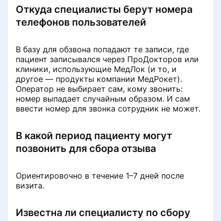
bo'ladi
Откуда специалисты берут номера
телефонов пользователей
Написал отзыв и не вижу его
В базу для обзвона попадают те записи, где
Почему пациенту важно
пациент записывался через ПроДокторов или
загружать документы при
клиники, использующие МедЛок (и то, и
оставлении отзыва
другое — продукты компании МедРокет).
Оператор не выбирает сам, кому звонить:
номер выпадает случайным образом. И сам
Сбор отзыва через звонок
ввести номер для звонка сотрудник не может.
Uchrashuv
В какой период пациенту могут
позвонить для сбора отзыва
Portalda shifokorni qanday tanlash
Shaxsiy hisob va Medtochka
mumkinProDoctorov
Ориентировочно в течение 1–7 дней после
Как записаться на услугу или
Uchrashuv
визита.
Onlayn konsultatsiyaga qanday
диагностику
yozilish kerak
Yozuvni bekor qilish yoki
Известна ли специалисту по сбору
Shifokorlar
ko'chirish