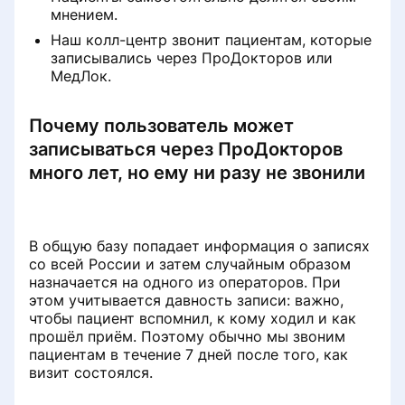
мнением.
Qaytarib olishning ishonchliligini
Наш колл-центр звонит пациентам, которые
qanday hujjat bilan tasdiqlash
записывались через ПроДокторов или
mumkin
МедЛок.
Fikr-mulohazalarni tekshirishda
Почему пользователь может
onlayn qabulni qanday tasdiqlash
записываться через ПроДокторов
mumkin
много лет, но ему ни разу не звонили
Sharhni qanday to'ldirish kerak
В общую базу попадает информация о записях
Nima uchun sharh rad etilishi
со всей России и затем случайным образом
mumkin va uni qayta yuborish uchun
назначается на одного из операторов. При
qanday tuzatish kerak
этом учитывается давность записи: важно,
чтобы пациент вспомнил, к кому ходил и как
Sharhingizni portaldan qanday olib
прошёл приём. Поэтому обычно мы звоним
tashlash mumkinProDoctorov
пациентам в течение 7 дней после того, как
визит состоялся.
Bekor qilish rad etildi. Keyin nima