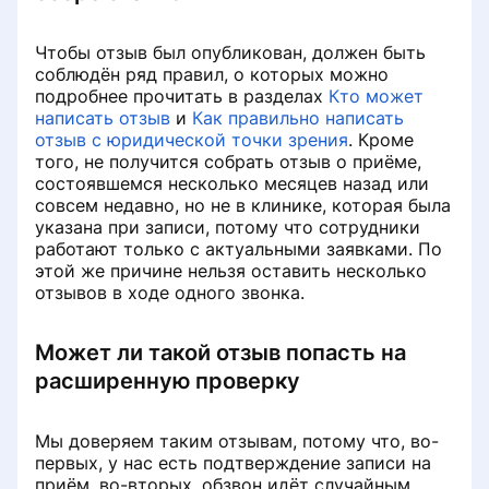
Klinika sahifasidagi teglar
Yozuvlar qanday
to'lanadiProDoctorov
Shifokor sahifasi tahlilini ko'rish
Shifokor tayinlanishini sozlash
Чтобы отзыв был опубликован, должен быть
Удалить отзыв о клинике
соблюдён ряд правил, о которых можно
подробнее прочитать в разделах
Кто может
Dasturiy ta'minot versiyalari
Aloqa tillari
Marketing tahlillarini ko'rish
написать отзыв
и
Как правильно написать
«Сила отзыва»: партнёрская
отзыв с юридической точки зрения
. Кроме
программа от ПроДокторов
Детализация списаний с баланса
того, не получится собрать отзыв о приёме,
Раздел «Если меня не станет»
Ограничения приёма врача
клиники
состоявшемся несколько месяцев назад или
совсем недавно, но не в клинике, которая была
Настройка уведомлений
Настройка уведомлений
указана при записи, потому что сотрудники
Пополнение баланса
работают только с актуальными заявками. По
лицензионного/рекламного
этой же причине нельзя оставить несколько
Как добавить или изменить
Информация по результатам
договора
отзывов в ходе одного звонка.
специальность
лидогенерации
Убрать рекламу со страницы
Может ли такой отзыв попасть на
Раздел «Советы по продвижению»
История записи на приём
клиники
расширенную проверку
Визитная карточка для пациентов
Настройка записи на приём
Клиника не отображается в
выдаче при поиске услуг
Мы доверяем таким отзывам, потому что, во-
первых, у нас есть подтверждение записи на
Удаление профиля специалиста с
Раздел «Рекламные кампании»
приём, во-вторых, обзвон идёт случайным