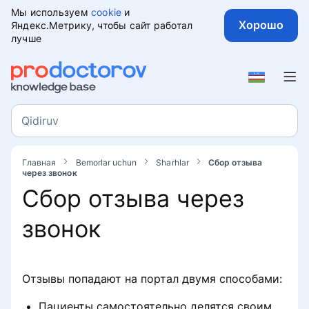
Мы используем
cookie
и
Хорошо
Яндекс.Метрику, чтобы сайт работал
лучше
Bemorlar uchun
Sharhlar
Qidiruv
Qidiruv
Portalda sharhni qanday qoldirish
kerakProDoctorov
Главная
Bemorlar uchun
Sharhlar
Сбор отзыва
через звонок
Сбор отзыва через
Fikr-mulohazalarni yozish bo'yicha
tavsiyalar
звонок
Sharhni huquqiy nuqtai nazardan
qanday qilib to'g'ri yozish kerak
Отзывы попадают на портал двумя способами:
Sharhni kim yozishi mumkin
Пациенты самостоятельно делятся своим