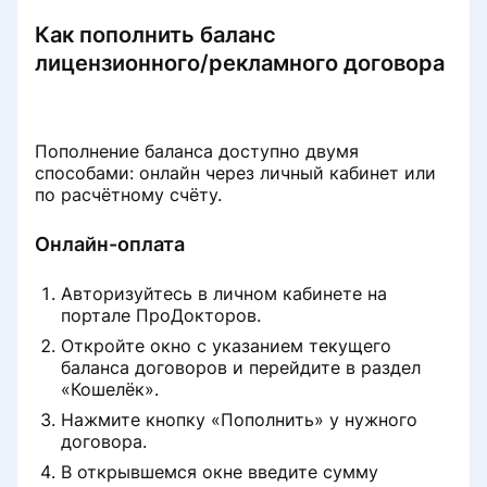
врачей
Как пополнить баланс
Бесплатный приём при условии
лицензионного/рекламного договора
лечения
Работа с записями на услуги с
Пополнение баланса доступно двумя
направлением
способами: онлайн через личный кабинет или
по расчётному счёту.
Онлайн-оплата
Авторизуйтесь в личном кабинете на
портале ПроДокторов.
Откройте окно с указанием текущего
баланса договоров и перейдите в раздел
«Кошелёк».
Нажмите кнопку «Пополнить» у нужного
договора.
В открывшемся окне введите сумму