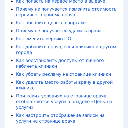
Как попасть на первое место в выдаче
bo'ladi
негативных отзывов
Klinika yopilganda yoki boshqa
Men haqimda ma'lumot
Klinikalar sahifalarida aktsiyalarni
joyga ko'chirilganda bemorlarning
Почему не получается изменить стоимость
joylashtirish qoidalari
Minusda parvarish qilish chegarasini
fikr-mulohazalari nima bo'ladi
первичного приёма врача
Написал отзыв и не вижу его
hisoblash
Qanday qilib shifokor portalda
Как обновить цены на портале
bonuslarni sarflashi
Klinikalar sahifalarida rasm va
Nima uchun bemorni chaqirib olish
Почему не получается удалить врача
mumkinProDoctorov
videolarni joylashtirish qoidalari
Почему пациенту важно
Birlamchi qabul xizmatlari narxlarini
yo'qoldi
загружать документы при
bog'lash
Как сменить версию ПО
оставлении отзыва
Oldin va keyin fotosuratlar
Kam balans haqida bildirishnomalar
Как добавить врача, если клиника в другом
Klinika sahifasidagi teglar
городе
Yozuvlar qanday
Сбор отзыва через звонок
to'lanadiProDoctorov
Как восстановить доступы от личного
Shifokor sahifasi tahlilini ko'rish
Shifokor tayinlanishini sozlash
Удалить отзыв о клинике
кабинета клиники
Dasturiy ta'minot versiyalari
Как убрать рекламу на странице клиники
Aloqa tillari
Marketing tahlillarini ko'rish
«Сила отзыва»: партнёрская
Как удалить место работы врачу в другой
программа от ПроДокторов
клинике
Детализация списаний с баланса
Раздел «Если меня не станет»
Ограничения приёма врача
клиники
При каких условиях на странице врача
отображаются услуги в разделе «Цены на
Настройка уведомлений
Настройка уведомлений
услуги»
Пополнение баланса
лицензионного/рекламного
Как настроить отображение записи на
Как добавить или изменить
Информация по результатам
договора
услуги на странице врача
специальность
лидогенерации