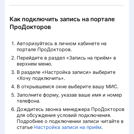
Убрать рекламу со страницы
Раздел «Советы по продвижению»
История записи на приём
клиники
Как подключить запись на портале
ПроДокторов
Визитная карточка для пациентов
Настройка записи на приём
Клиника не отображается в
выдаче при поиске услуг
Авторизуйтесь в личном кабинете на
Удаление профиля специалиста с
Раздел «Рекламные кампании»
портале ПроДокторов.
портала ПроДокторов
Платёж не зачислен на баланс
Перейдите в раздел «Запись на приём» в
Удаление врача из списка клиники
верхнем меню.
Правила размещения
Снизилось количество записей с
изображений и видео на странице
портала
В разделе «Настройка записи» выберите
Восстановление доступа в личный
врача
«Хочу подключить».
кабинет клиники
В открывшемся окне выберите вашу МИС.
Запись по телефону
Как сохранить профиль при
Заполните форму, указав ваше имя и номер
Не работает онлайн-запись
переезде в другую страну СНГ
телефона.
Дождитесь звонка менеджера ПроДокторов
Информация о клинике
для обсуждения условий подключения.
Подробнее о подключении записи читайте в
статье
Настройка записи на приём
.
Данные реальной практики