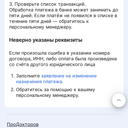
кабинет клиники
3. Проверьте список транзакций.
Включить запись на онлайн-
Обработка платежа в банке может занимать до
консультации
пяти дней. Если платёж не появился в списке в
Не работает онлайн-запись
течение пяти дней — обратитесь к
персональному менеджеру.
Информация о клинике
Неверно указаны реквизиты
Данные реальной практики
врачей
Если произошла ошибка в указании номера
договора, ИНН, либо оплата была произведена
со счёта другого юридического лица
Бесплатный приём при условии
лечения
Заполните
заявление на изменение
назначения платежа
.
Работа с записями на услуги с
Обратитесь за помощью к вашему
направлением
персональному менеджеру.
ПроДокторов