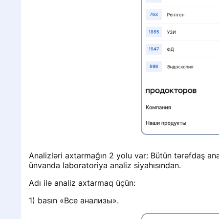
i
y
n
i
i
i
Analizləri axtarmağın 2 yolu var: Bütün tərəfdaş ana
ünvanda laboratoriya analiz siyahısından.
Adı ilə analiz axtarmaq üçün:
i
1) basın «Все анализы».