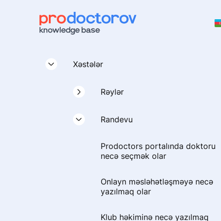
Xəstələr
Rəylər
Prodoctors portalında necə rəy
Randevu
bildirmək olar
Prodoctors portalında doktoru
Rəy yazmaq üçün tövsiyələr
necə seçmək olar
Hüquqi baxımdan rəyi necə
Onlayn məsləhətləşməyə necə
düzgün yazmaq olar
yazılmaq olar
Kim rəy yaza bilər
Klub həkiminə necə yazılmaq