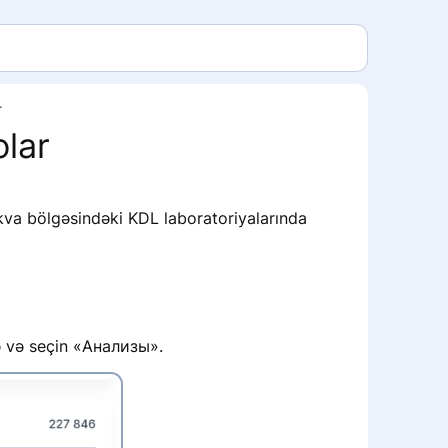
r
olar
va bölgəsindəki KDL laboratoriyalarında
 və seçin «Анализы».