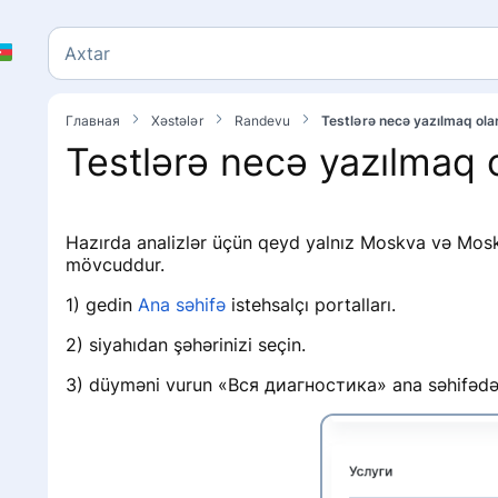
Axtar
Axtar
Главная
Xəstələr
Randevu
Testlərə necə yazılmaq ola
Testlərə necə yazılmaq 
Hazırda analizlər üçün qeyd yalnız Moskva və Mosk
mövcuddur.
1) gedin
Ana səhifə
istehsalçı portalları.
2) siyahıdan şəhərinizi seçin.
3) düyməni vurun «Вся диагностика» ana səhifədə