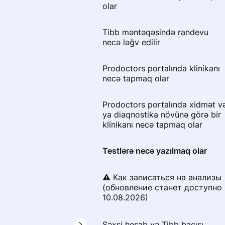
olar
Geri çağırmanın etibarlılığını
hansı sənəd təsdiq edə bilər
Tibb məntəqəsində randevu
necə ləğv edilir
Geri çağırma yoxlanışında
onlayn qəbulu necə təsdiqləmək
Prodoctors portalında klinikanı
olar
necə tapmaq olar
Rəyi necə tamamlamaq olar
Prodoctors portalında xidmət v
ya diaqnostika növünə görə bir
klinikanı necə tapmaq olar
Geri çağırma niyə rədd edilə
bilər və yenidən göndərmək
üçün onu necə düzəltmək olar
Testlərə necə yazılmaq olar
Rəyinizi Prodoctors portalından
⚠️ Как записаться на анализы
necə silmək olar
(обновление станет доступно
10.08.2026)
Отзыв отклонен. Что
происходит дальше
Şəxsi hesab və Tibb bacısı