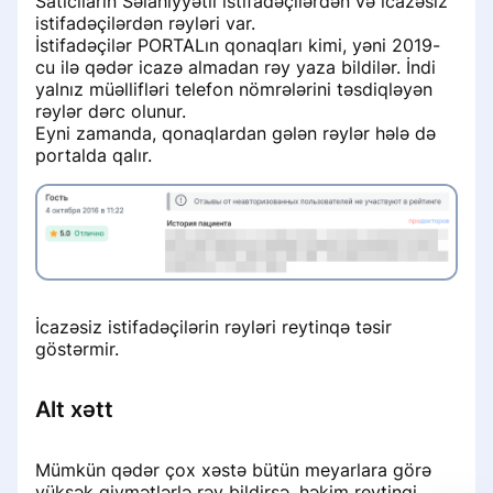
Satıcıların Səlahiyyətli istifadəçilərdən və icazəsiz
istifadəçilərdən rəyləri var.
İstifadəçilər PORTALın qonaqları kimi, yəni 2019-
cu ilə qədər icazə almadan rəy yaza bildilər. İndi
yalnız müəllifləri telefon nömrələrini təsdiqləyən
rəylər dərc olunur.
Eyni zamanda, qonaqlardan gələn rəylər hələ də
portalda qalır.
İcazəsiz istifadəçilərin rəyləri reytinqə təsir
göstərmir.
Alt xətt
Mümkün qədər çox xəstə bütün meyarlara görə
yüksək qiymətlərlə rəy bildirsə, həkim reytinqi