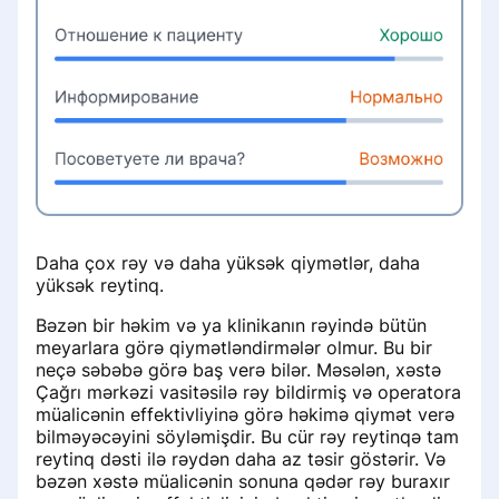
Klinikanın səhifəsində mənfi rəy
Визитная карточка для пациентов
Klinikanın iş qrafikinin qurulması
Həkimlərin bal Sıralaması sistemi
görünsə nə etməli
Удаление профиля специалиста с
Qiymət yeniləməsi
Onlayn qeyd üçün sıralama balları
Klinikanın xəstənin rəyinə necə
портала ПроДокторов
cavab verməsi
Klinikaya həkim necə əlavə olunur
Ранжирование по услугам и
Правила размещения
диагностике
Cavabların yerləşdirilməsi qaydaları
изображений и видео на странице
Həkimlərin müalicə profili
врача
Xəstə ilə şəxsi söhbət
Daha çox rəy və daha yüksək qiymətlər, daha
Etibar
Как сохранить профиль при
yüksək reytinq.
Klinikanın bağlanması və ya
переезде в другую страну СНГ
köçürülməsi halında xəstə rəyləri nə
Bəzən bir həkim və ya klinikanın rəyində bütün
Klinikaların səhifələrində yerləşdirmə
olacaq
meyarlara görə qiymətləndirmələr olmur. Bu bir
qaydaları
neçə səbəbə görə baş verə bilər. Məsələn, xəstə
Çağrı mərkəzi vasitəsilə rəy bildirmiş və operatora
Xəstə rəyi niyə itdi
Klinikaların səhifələrində şəkillər və
müalicənin effektivliyinə görə həkimə qiymət verə
videoların yerləşdirilməsi qaydaları
bilməyəcəyini söyləmişdir. Bu cür rəy reytinqə tam
reytinq dəsti ilə rəydən daha az təsir göstərir. Və
Klinika səhifəsindəki etiketlər
bəzən xəstə müalicənin sonuna qədər rəy buraxır
Aşağı balans bildirişləri