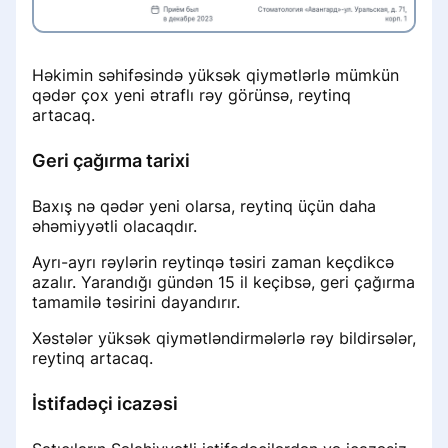
Həkimin səhifəsində yüksək qiymətlərlə mümkün
qədər çox yeni ətraflı rəy görünsə, reytinq
artacaq.
Geri çağırma tarixi
Baxış nə qədər yeni olarsa, reytinq üçün daha
əhəmiyyətli olacaqdır.
Ayrı-ayrı rəylərin reytinqə təsiri zaman keçdikcə
azalır. Yarandığı gündən 15 il keçibsə, geri çağırma
tamamilə təsirini dayandırır.
Xəstələr yüksək qiymətləndirmələrlə rəy bildirsələr,
reytinq artacaq.
İstifadəçi icazəsi