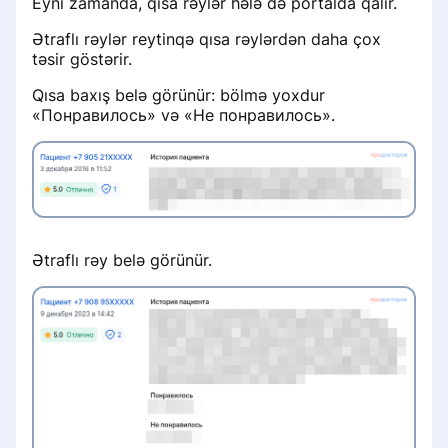
Eyni zamanda, qısa rəylər hələ də portalda qalır.
Удаление врача из списка клиники
Ətraflı rəylər reytinqə qısa rəylərdən daha çox
təsir göstərir.
Восстановление доступа в личный
Qısa baxış belə görünür: bölmə yoxdur
кабинет клиники
«Понравилось» və «Не понравилось».
Не работает онлайн-запись
Информация о клинике
Ətraflı rəy belə görünür.
Данные реальной практики
врачей
Бесплатный приём при условии
лечения
Работа с записями на услуги с
направлением