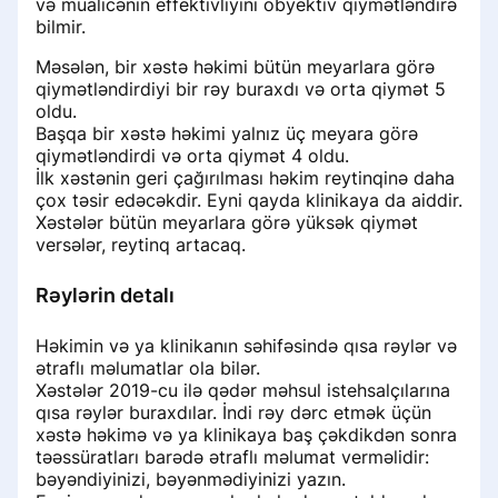
və müalicənin effektivliyini obyektiv qiymətləndirə
Удалить отзыв о клинике
bilmir.
Həkim randevusunun qurulması
Məsələn, bir xəstə həkimi bütün meyarlara görə
«Сила отзыва»: партнёрская
qiymətləndirdiyi bir rəy buraxdı və orta qiymət 5
программа от ПроДокторов
Marketinq analitikasına baxın
oldu.
Başqa bir xəstə həkimi yalnız üç meyara görə
qiymətləndirdi və orta qiymət 4 oldu.
Həkim qəbulu məhdudiyyətləri
İlk xəstənin geri çağırılması həkim reytinqinə daha
çox təsir edəcəkdir. Eyni qayda klinikaya da aiddir.
Xəstələr bütün meyarlara görə yüksək qiymət
Bildirişlərin qurulması
versələr, reytinq artacaq.
Qurğuşun istehsalının nəticələrinə
Rəylərin detalı
dair məlumat
Həkimin və ya klinikanın səhifəsində qısa rəylər və
История записи на приём
ətraflı məlumatlar ola bilər.
Xəstələr 2019-cu ilə qədər məhsul istehsalçılarına
qısa rəylər buraxdılar. İndi rəy dərc etmək üçün
Настройка записи на приём
xəstə həkimə və ya klinikaya baş çəkdikdən sonra
təəssüratları barədə ətraflı məlumat verməlidir:
Раздел «Рекламные кампании»
bəyəndiyinizi, bəyənmədiyinizi yazın.