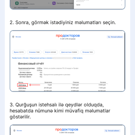
«Сила отзыва»: партнёрская
программа от ПроДокторов
2. Sonra, görmək istədiyiniz məlumatları seçin.
3. Qurğuşun istehsalı ilə qeydlər olduqda,
hesabatda nümunə kimi müvafiq məlumatlar
göstərilir.