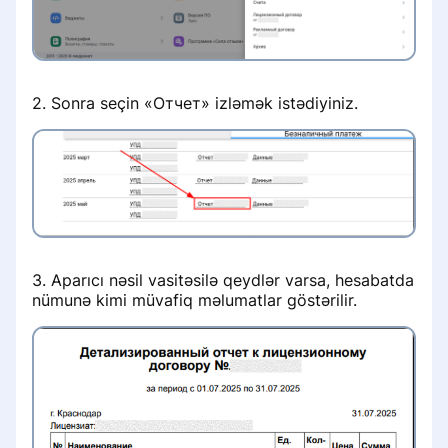
2. Sonra seçin «Отчет» izləmək istədiyiniz.
3. Aparıcı nəsil vasitəsilə qeydlər varsa, hesabatda
nümunə kimi müvafiq məlumatlar göstərilir.