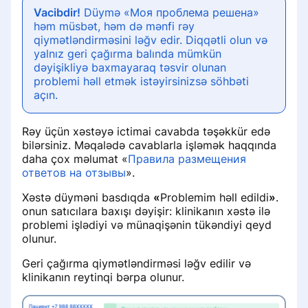
Vacibdir!
Düymə «Моя проблема решена»
həm müsbət, həm də mənfi rəy
qiymətləndirməsini ləğv edir. Diqqətli olun və
yalnız geri çağırma balında mümkün
dəyişikliyə baxmayaraq təsvir olunan
problemi həll etmək istəyirsinizsə söhbəti
açın.
Rəy üçün xəstəyə ictimai cavabda təşəkkür edə
bilərsiniz. Məqalədə cavablarla işləmək haqqında
daha çox məlumat «
Правила размещения
ответов на отзывы
».
Xəstə düyməni basdıqda
«
Problemim həll edildi
»
.
onun satıcılara baxışı dəyişir: klinikanın xəstə ilə
problemi işlədiyi və münaqişənin tükəndiyi qeyd
olunur.
Geri çağırma qiymətləndirməsi ləğv edilir və
klinikanın reytinqi bərpa olunur.