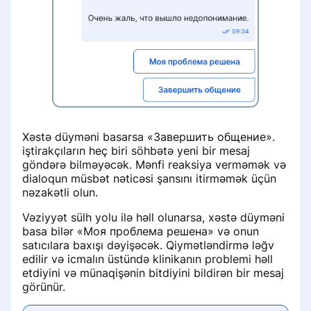
Xəstə düyməni basarsa «Завершить общение».
iştirakçıların heç biri söhbətə yeni bir mesaj
göndərə bilməyəcək. Mənfi reaksiya verməmək və
dialoqun müsbət nəticəsi şansını itirməmək üçün
nəzakətli olun.
Vəziyyət sülh yolu ilə həll olunarsa, xəstə düyməni
basa bilər «Моя проблема решена» və onun
satıcılara baxışı dəyişəcək. Qiymətləndirmə ləğv
edilir və icmalın üstündə klinikanın problemi həll
etdiyini və münaqişənin bitdiyini bildirən bir mesaj
görünür.