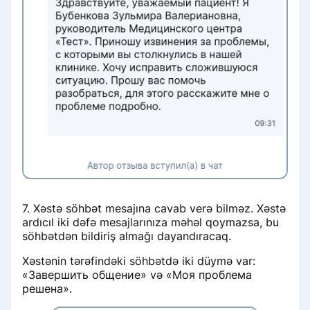
7. Xəstə söhbət mesajına cavab verə bilməz. Xəstə
ardıcıl iki dəfə mesajlarınıza məhəl qoymazsa, bu
söhbətdən bildiriş almağı dayandıracaq.
Xəstənin tərəfindəki söhbətdə iki düymə var:
«Завершить общение» və «Моя проблема
решена».