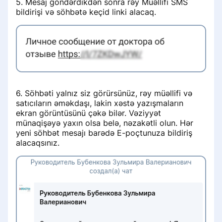
5. Mesaj göndərdikdən sonra rəy Müəllifi SMS
bildirişi və söhbətə keçid linki alacaq.
6. Söhbəti yalnız siz görürsünüz, rəy müəllifi və
satıcıların əməkdaşı, lakin xəstə yazışmaların
ekran görüntüsünü çəkə bilər. Vəziyyət
münaqişəyə yaxın olsa belə, nəzakətli olun. Hər
yeni söhbət mesajı barədə E-poçtunuza bildiriş
alacaqsınız.