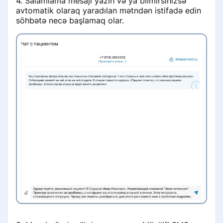
4. Salamlama mesajı yazın və ya bilmirsinizsə
Бесплатный приём при условии
avtomatik olaraq yaradılan mətndən istifadə edin
лечения
söhbətə necə başlamaq olar.
Работа с записями на услуги с
направлением