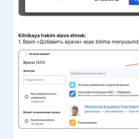
i
i
Klinikaya həkim əlavə etmək:
1. Basın «Добавить врача» əsas bölmə menyusund
i