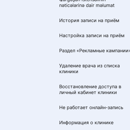
Как добавить или изменить
nəticələrinə dair məlumat
специальность
История записи на приём
Раздел «Советы по
продвижению»
Настройка записи на приём
Визитная карточка для
Раздел «Рекламные кампании
пациентов
Удаление врача из списка
Удаление профиля
клиники
специалиста с портала
ПроДокторов
Восстановление доступа в
личный кабинет клиники
Правила размещения
изображений и видео на
странице врача
Не работает онлайн-запись
Как сохранить профиль при
Информация о клинике
переезде в другую страну СН