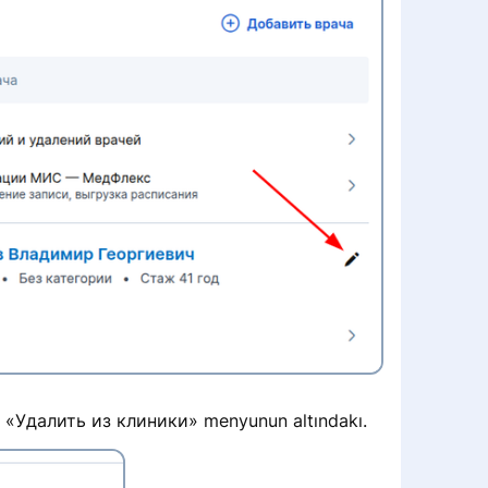
run «Удалить из клиники» menyunun altındakı.