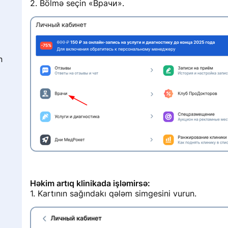
2. Bölmə seçin «Врачи».
i
n
ə
i
Həkim artıq klinikada işləmirsə:
1. Kartının sağındakı qələm simgesini vurun.