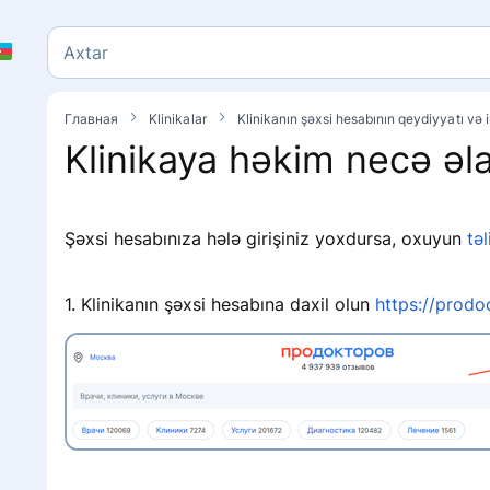
Axtar
Axtar
Главная
Klinikalar
Klinikanın şəxsi hesabının qeydiyyatı və 
Klinikaya həkim necə əl
Şəxsi hesabınıza hələ girişiniz yoxdursa, oxuyun
tə
1. Klinikanın şəxsi hesabına daxil olun
https://prodoc
y