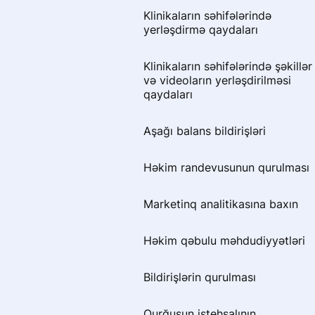
Həkim əlaqələri
негативных отзывов
Klinikaların səhifələrində
yerləşdirmə qaydaları
Написал отзыв и не вижу его
Mənim haqqımda məlumat
Klinikaların səhifələrində şəkillər
Почему пациенту важно
Doktor Prodoctors portalında
və videoların yerləşdirilməsi
загружать документы при
bonusları necə xərcləmək olar
qaydaları
оставлении отзыва
Əvvəl və sonra şəkillər
Aşağı balans bildirişləri
Сбор отзыва через звонок
Həkim səhifəsinin analitikasına
Həkim randevusunun qurulması
baxın
Marketinq analitikasına baxın
Ünsiyyət dilləri
Həkim qəbulu məhdudiyyətləri
Bildirişlərin qurulması
Bildirişlərin qurulması
Раздел «Если меня не станет»
Qurğuşun istehsalının