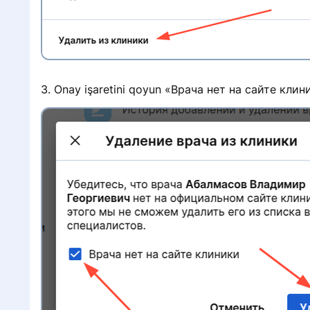
3. Onay işaretini qoyun «Врача нет на сайте кли
с
y