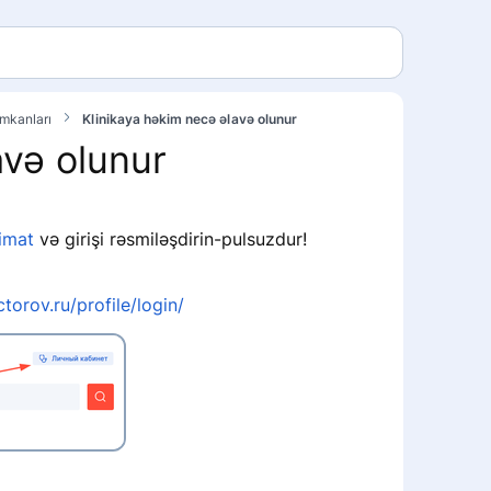
imkanları
Klinikaya həkim necə əlavə olunur
avə olunur
limat
və girişi rəsmiləşdirin-pulsuzdur!
torov.ru/profile/login/