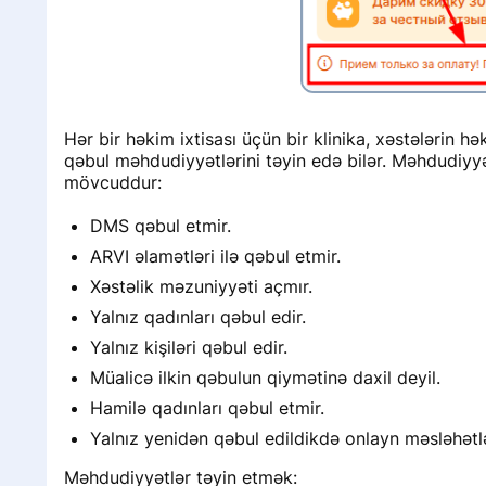
Hər bir həkim ixtisası üçün bir klinika, xəstələrin 
qəbul məhdudiyyətlərini təyin edə bilər. Məhdudiyyə
mövcuddur:
DMS qəbul etmir.
ARVI əlamətləri ilə qəbul etmir.
Xəstəlik məzuniyyəti açmır.
Yalnız qadınları qəbul edir.
Yalnız kişiləri qəbul edir.
Müalicə ilkin qəbulun qiymətinə daxil deyil.
Hamilə qadınları qəbul etmir.
Yalnız yenidən qəbul edildikdə onlayn məsləhət
Məhdudiyyətlər təyin etmək: