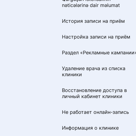
Как добавить или изменить
nəticələrinə dair məlumat
специальность
История записи на приём
Раздел «Советы по
продвижению»
Настройка записи на приём
Визитная карточка для
Раздел «Рекламные кампании
пациентов
Удаление врача из списка
Удаление профиля
клиники
специалиста с портала
ПроДокторов
Восстановление доступа в
личный кабинет клиники
Правила размещения
изображений и видео на
странице врача
Не работает онлайн-запись
Как сохранить профиль при
Информация о клинике
переезде в другую страну СН