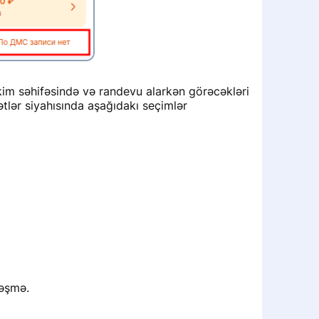
həkim səhifəsində və randevu alarkən görəcəkləri
tlər siyahısında aşağıdakı seçimlər
ləşmə.