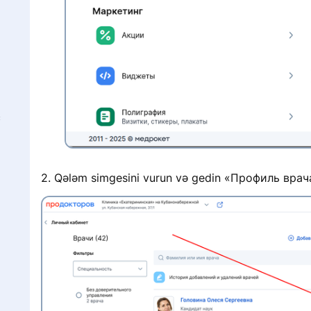
с
2. Qələm simgesini vurun və gedin «Профиль врач
y