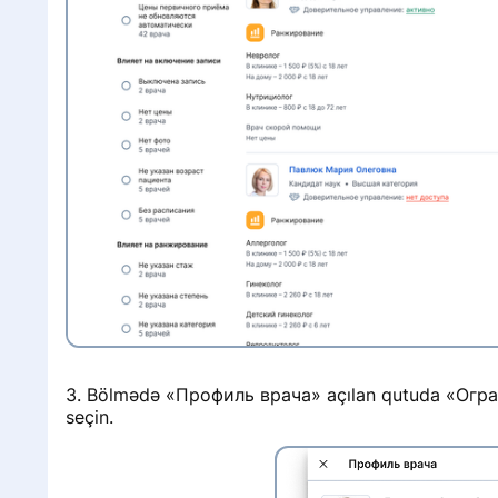
i
i
i
3. Bölmədə «Профиль врача» açılan qutuda «Огра
seçin.