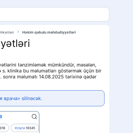
imkanları
Həkim qəbulu məhdudiyyətləri
ətləri
yətlərini tənzimləmək mümkündür, məsələn,
ə s. klinika bu məlumatları göstərmək üçün bir
 sonra məlumatı 14.08.2025 tarixinə qədər
 врача» silinəcək.