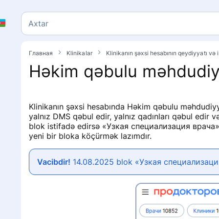
Axtar
Axtar
Главная
Klinikalar
Klinikanın şəxsi hesabının qeydiyyatı və 
Həkim qəbulu məhdudiyy
Klinikanın şəxsi hesabında Həkim qəbulu məhdudiy
yalnız DMS qəbul edir, yalnız qadınları qəbul edir v
blok istifadə edirsə «Узкая специализация врача».
yeni bir bloka köçürmək lazımdır.
Vacibdir!
14.08.2025 blok «Узкая специализация
y