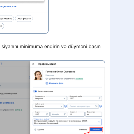
 siyahını minimuma endirin və düyməni basın