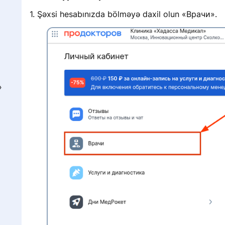
1. Şəxsi hesabınızda bölməyə daxil olun «Врачи».
»
Г