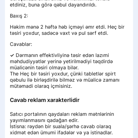
etdiniz, buna görə qəbul dayandırıldı.
Baxış 2:
Həkim mənə 2 həftə həb içməyi əmr etdi. Heç bir
təsiri yoxdur, sadəcə vaxt və pul sərf etdi.
Cavablar:
✓
Dərmanın effektivliyinə təsir edən lazımi
məhdudiyyətlər yerinə yetirilmədiyi təqdirdə
müalicənin təsiri olmaya bilər.
The Heç bir təsiri yoxdur, çünki tabletlər spirt
qəbulu ilə birləşdirilə bilməz və müalicə zamanı
mütəmadi olaraq içmisiniz.
Cavab reklam xarakterlidir
Satıcı portalının qaydaları reklam mətnlərinin
yayımlanmasını qadağan edir.
İstisna: rəydən bir suala/şərhə cavab olaraq
xidmət edən ümumi ifadələr və ya istinadlar.