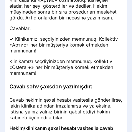
Klinikada idi «Артис» kosmetoloq. İdarəçilər
əladır, hər şeyi göstərdilər və dedilər. Həkim
müayinədən sonra bir sıra prosedurları məsləhət
gördü. Artıq onlardan bir neçəsinə yazılmışam.
Cavablar:
✓
Klinikamızı seçdiyinizdən məmnunuq. Kollektiv
«Артис» hər bir müştəriyə kömək etməkdən
məmnunam!
Klinikamızı seçdiyinizdən məmnunuq. Kollektiv
«Омега +» hər bir müştəriyə kömək etməkdən
məmnunam!
Cavab səhv şəxsdən yazılmışdır:
Cavab həkimin şəxsi hesabı vasitəsilə göndərilirsə,
lakin klinika adından imzalanırsa və ya əksinə.
İstisna yalnız yalnız birinin qəbul etdiyi həkim
kabineti üçün edilə bilər.
Həkim/klinikanın şəxsi hesabı vasitəsilə cavab