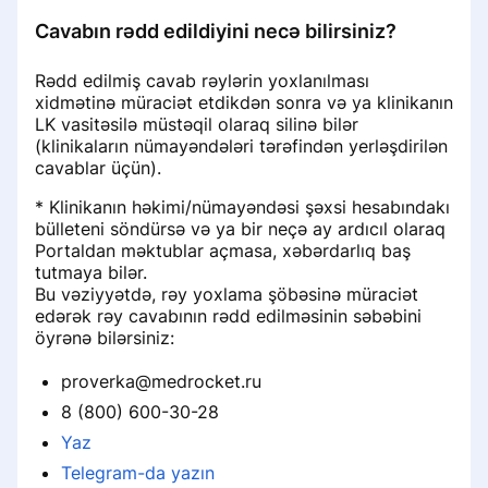
Cavabın rədd edildiyini necə bilirsiniz?
Rədd edilmiş cavab rəylərin yoxlanılması
xidmətinə müraciət etdikdən sonra və ya klinikanın
LK vasitəsilə müstəqil olaraq silinə bilər
(klinikaların nümayəndələri tərəfindən yerləşdirilən
cavablar üçün).
* Klinikanın həkimi/nümayəndəsi şəxsi hesabındakı
bülleteni söndürsə və ya bir neçə ay ardıcıl olaraq
Portaldan məktublar açmasa, xəbərdarlıq baş
tutmaya bilər.
Bu vəziyyətdə, rəy yoxlama şöbəsinə müraciət
edərək rəy cavabının rədd edilməsinin səbəbini
öyrənə bilərsiniz:
proverka@medrocket.ru
8 (800) 600-30-28
Yaz
Telegram-da yazın