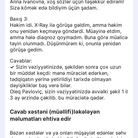
Anna İvanovna, xoş sözlər üçün təşəkkür edirəm!
Sizə kömək edə bildiyim üçün şadam.
Baxış 3:
Həkim idi. X-Ray ilə görüşə gəldim, amma həkim
onu yenidən keçməyə göndərdi. Müayinə etdim,
amma hələ diaqnoz qoymadım. Buna görə müalicə
təyin olunmadı. Düşünmürəm ki, onunla yenidən
görüşə gedim.
Cavablar:
✓
Sizin vəziyyətinizdə, şəkildən sonra çox uzun
bir müddət keçdi: mənə müraciət edərkən,
tədqiqatın yerinə yetirildiyi tarixdə olmayan
dəyişikliklər baş verə bilər.
Oleq Pavloviç, sizin vəziyyətinizdə əvvəlki şəkil 1 il
3 ay ərzində çəkilib. bu müraciətə qədər.
Cavab xəstəni (müəllifi)ləkələyən
məlumatları ehtiva edir
Bəzən xəstələr və ya onları müşayiət edənlər səhv