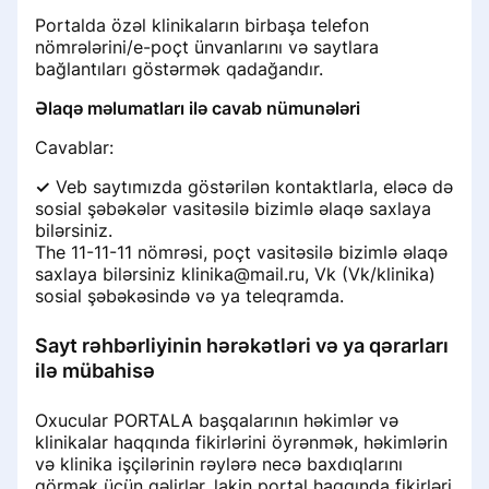
Portalda özəl klinikaların birbaşa telefon
nömrələrini/e-poçt ünvanlarını və saytlara
bağlantıları göstərmək qadağandır.
Əlaqə məlumatları ilə cavab nümunələri
Cavablar:
✓
Veb saytımızda göstərilən kontaktlarla, eləcə də
sosial şəbəkələr vasitəsilə bizimlə əlaqə saxlaya
bilərsiniz.
The 11-11-11 nömrəsi, poçt vasitəsilə bizimlə əlaqə
saxlaya bilərsiniz klinika@mail.ru, Vk (Vk/klinika)
sosial şəbəkəsində və ya teleqramda.
Sayt rəhbərliyinin hərəkətləri və ya qərarları
ilə mübahisə
Oxucular PORTALA başqalarının həkimlər və
klinikalar haqqında fikirlərini öyrənmək, həkimlərin
və klinika işçilərinin rəylərə necə baxdıqlarını
görmək üçün gəlirlər, lakin portal haqqında fikirləri