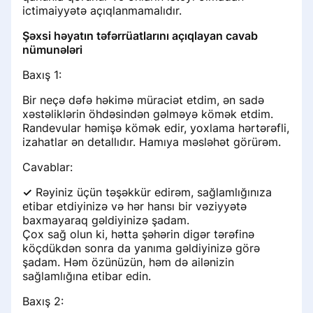
ictimaiyyətə açıqlanmamalıdır.
Şəxsi həyatın təfərrüatlarını açıqlayan cavab
nümunələri
Baxış 1:
Bir neçə dəfə həkimə müraciət etdim, ən sadə
xəstəliklərin öhdəsindən gəlməyə kömək etdim.
Randevular həmişə kömək edir, yoxlama hərtərəfli,
izahatlar ən detallıdır. Hamıya məsləhət görürəm.
Cavablar:
✓
Rəyiniz üçün təşəkkür edirəm, sağlamlığınıza
etibar etdiyinizə və hər hansı bir vəziyyətə
baxmayaraq gəldiyinizə şadam.
Çox sağ olun ki, hətta şəhərin digər tərəfinə
köçdükdən sonra da yanıma gəldiyinizə görə
şadam. Həm özünüzün, həm də ailənizin
sağlamlığına etibar edin.
Baxış 2: