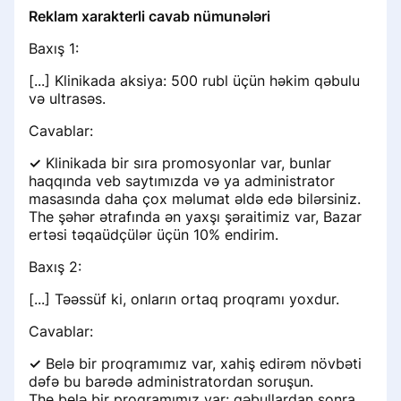
Reklam xarakterli cavab nümunələri
Baxış 1:
[...] Klinikada aksiya: 500 rubl üçün həkim qəbulu
və ultrasəs.
Cavablar:
✓
Klinikada bir sıra promosyonlar var, bunlar
haqqında veb saytımızda və ya administrator
masasında daha çox məlumat əldə edə bilərsiniz.
The şəhər ətrafında ən yaxşı şəraitimiz var, Bazar
ertəsi təqaüdçülər üçün 10% endirim.
Baxış 2:
[...] Təəssüf ki, onların ortaq proqramı yoxdur.
Cavablar:
✓
Belə bir proqramımız var, xahiş edirəm növbəti
dəfə bu barədə administratordan soruşun.
The belə bir proqramımız var: qəbullardan sonra