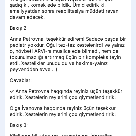
Бесплатный приём при условии
şadıq ki, kömək edə bildik. Ümid edirik ki,
лечения
əməliyyatdan sonra reabilitasiya müddəti rəvan
davam edəcək!
Работа с записями на услуги с
Baxış 2:
направлением
Anna Petrovna, təşəkkür edirəm! Sadəcə başqa bir
pediatr yoxdur. Oğul tez-tez xəstələnirdi və yalnız
o, növbəti ARVI-nı müalicə edə bilmədi, həm də
toxunulmazlığı artırmaq üçün bir kompleks təyin
etdi. Xəstəliklər unuduldu və həkimə-yalnız
peyvənddən əvvəl. :)
Cavablar:
✓
Anna Petrovna haqqında rəyiniz üçün təşəkkür
edirik. Xəstələrin rəylərini çox qiymətləndiririk!
Olga İvanovna haqqında rəyiniz üçün təşəkkür
edirik. Xəstələrin rəylərini çox qiymətləndiririk!
Baxış 3: