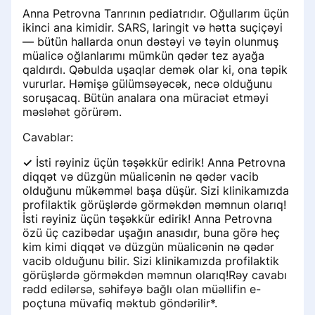
Anna Petrovna Tanrının pediatrıdır. Oğullarım üçün
ikinci ana kimidir. SARS, laringit və hətta suçiçəyi
— bütün hallarda onun dəstəyi və təyin olunmuş
müalicə oğlanlarımı mümkün qədər tez ayağa
qaldırdı. Qəbulda uşaqlar demək olar ki, ona təpik
vururlar. Həmişə gülümsəyəcək, necə olduğunu
soruşacaq. Bütün analara ona müraciət etməyi
məsləhət görürəm.
Cavablar:
✓
İsti rəyiniz üçün təşəkkür edirik! Anna Petrovna
diqqət və düzgün müalicənin nə qədər vacib
olduğunu mükəmməl başa düşür. Sizi klinikamızda
profilaktik görüşlərdə görməkdən məmnun olarıq!
İsti rəyiniz üçün təşəkkür edirik! Anna Petrovna
özü üç cazibədar uşağın anasıdır, buna görə heç
kim kimi diqqət və düzgün müalicənin nə qədər
vacib olduğunu bilir. Sizi klinikamızda profilaktik
görüşlərdə görməkdən məmnun olarıq!Rəy cavabı
rədd edilərsə, səhifəyə bağlı olan müəllifin e-
poçtuna müvafiq məktub göndərilir*.