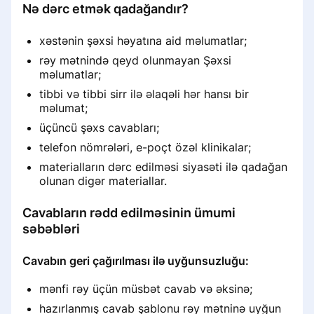
Написал отзыв и не вижу его
Nə dərc etmək qadağandır?
Doktor Prodoctors portalında
Xəstə rəyi niyə itdi
bonusları necə xərcləmək olar
Klinikaların səhifələrində şəkillər və
Почему пациенту важно
xəstənin şəxsi həyatına aid məlumatlar;
videoların yerləşdirilməsi qaydaları
загружать документы при
rəy mətnində qeyd olunmayan Şəxsi
оставлении отзыва
Klinika səhifəsindəki etiketlər
Əvvəl və sonra şəkillər
məlumatlar;
Aşağı balans bildirişləri
tibbi və tibbi sirr ilə əlaqəli hər hansı bir
Сбор отзыва через звонок
Удалить отзыв о клинике
Həkim səhifəsinin analitikasına baxın
məlumat;
Həkim randevusunun qurulması
üçüncü şəxs cavabları;
«Сила отзыва»: партнёрская
Ünsiyyət dilləri
telefon nömrələri, e-poçt özəl klinikalar;
программа от ПроДокторов
Marketinq analitikasına baxın
materialların dərc edilməsi siyasəti ilə qadağan
Bildirişlərin qurulması
olunan digər materiallar.
Reytinq və sıralama
Həkim qəbulu məhdudiyyətləri
Cavabların rədd edilməsinin ümumi
Раздел «Если меня не станет»
Klinik reytinq formulu
səbəbləri
Onlayn məsləhət
Bildirişlərin qurulması
Как добавить или изменить
Cavabın geri çağırılması ilə uyğunsuzluğu:
Reytinq necə formalaşır
специальность
Qurğuşun istehsalının nəticələrinə
FAQ
Onlayn konsultasiya girişini
dair məlumat
aktivləşdirin
mənfi rəy üçün müsbət cavab və əksinə;
Klinikaların bal Sıralaması sistemi
Раздел «Советы по продвижению»
hazırlanmış cavab şablonu rəy mətninə uyğun