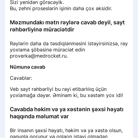
Sizi yenidən görəcəyik.
Bu, zehni proseslərin işinin daha çox əksidir.
Məzmundakı mətn rəylərə cavab deyil, sayt
rəhbərliyinə müraciətdir
Rəylərin daha da təsdiqlənməsini istəyirsinizsə, rəy
yoxlama şöbəsinə müraciət edin
proverka@medrocket.ru.
Nümunə cavab
Cavablar:
Veb sayt rəhbərliyi bu rəyi etibarlılıq üçün
yoxlamağa dəyər. Əminəm ki, bu xəstəm yox idi!
Cavabda həkim və ya xəstənin şəxsi həyatı
haqqında məlumat var
Bir insanın şəxsi həyatı, həkim və ya xəstə olsun,
qanunla qorunur və onların istəyi olmadan