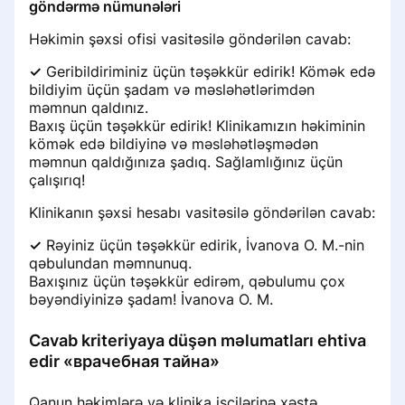
göndərmə nümunələri
Həkimin şəxsi ofisi vasitəsilə göndərilən cavab:
✓
Geribildiriminiz üçün təşəkkür edirik! Kömək edə
bildiyim üçün şadam və məsləhətlərimdən
məmnun qaldınız.
Baxış üçün təşəkkür edirik! Klinikamızın həkiminin
kömək edə bildiyinə və məsləhətləşmədən
məmnun qaldığınıza şadıq. Sağlamlığınız üçün
çalışırıq!
Klinikanın şəxsi hesabı vasitəsilə göndərilən cavab:
✓
Rəyiniz üçün təşəkkür edirik, İvanova O. M.-nin
qəbulundan məmnunuq.
Baxışınız üçün təşəkkür edirəm, qəbulumu çox
bəyəndiyinizə şadam! İvanova O. M.
Cavab kriteriyaya düşən məlumatları ehtiva
edir «врачебная тайна»
Qanun həkimlərə və klinika işçilərinə xəstə