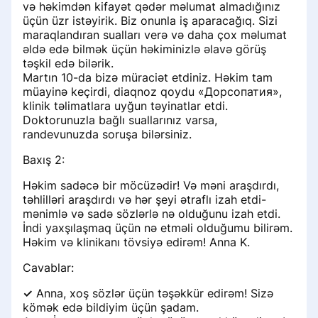
və həkimdən kifayət qədər məlumat almadığınız
üçün üzr istəyirik. Biz onunla iş aparacağıq. Sizi
maraqlandıran sualları verə və daha çox məlumat
əldə edə bilmək üçün həkiminizlə əlavə görüş
təşkil edə bilərik.
Martın 10-da bizə müraciət etdiniz. Həkim tam
müayinə keçirdi, diaqnoz qoydu «Дорсопатия»,
klinik təlimatlara uyğun təyinatlar etdi.
Doktorunuzla bağlı suallarınız varsa,
randevunuzda soruşa bilərsiniz.
Baxış 2:
Həkim sadəcə bir möcüzədir! Və məni araşdırdı,
təhlilləri araşdırdı və hər şeyi ətraflı izah etdi-
mənimlə və sadə sözlərlə nə olduğunu izah etdi.
İndi yaxşılaşmaq üçün nə etməli olduğumu bilirəm.
Həkim və klinikanı tövsiyə edirəm! Anna K.
Cavablar:
✓
Anna, xoş sözlər üçün təşəkkür edirəm! Sizə
kömək edə bildiyim üçün şadam.