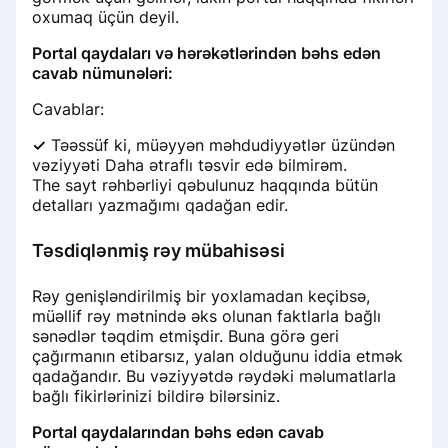
oxumaq üçün deyil.
Portal qaydaları və hərəkətlərindən bəhs edən
cavab nümunələri:
Cavablar:
✓
Təəssüf ki, müəyyən məhdudiyyətlər üzündən
vəziyyəti Daha ətraflı təsvir edə bilmirəm.
The sayt rəhbərliyi qəbulunuz haqqında bütün
detalları yazmağımı qadağan edir.
Təsdiqlənmiş rəy mübahisəsi
Rəy genişləndirilmiş bir yoxlamadan keçibsə,
müəllif rəy mətnində əks olunan faktlarla bağlı
sənədlər təqdim etmişdir. Buna görə geri
çağırmanın etibarsız, yalan olduğunu iddia etmək
qadağandır. Bu vəziyyətdə rəydəki məlumatlarla
bağlı fikirlərinizi bildirə bilərsiniz.
Portal qaydalarından bəhs edən cavab