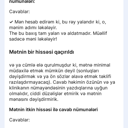
nümunələri:
Cavablar:
✓
Mən hesab edirəm ki, bu rəy yalandır ki, o,
mənim adımı ləkələyir.
The bu baxış tam yalan və aldatmadır. Müəllif
sadəcə məni ləkələyir!
Mətnin bir hissəsi qaçırıldı
və ya cümlə elə qurulmuşdur ki, mətnə minimal
müdaxilə etmək mümkün deyil (sonluqları
dəyişdirmək və ya ön sözlər əlavə etmək təklifi
razılaşdırmayacaq). Cavab həkimin özünün və ya
klinikanın nümayəndəsinin yazdıqlarına uyğun
olmalıdır, ciddi düzəlişlər etmirik və mətnin
mənasını dəyişdirmirik.
Mətnin itkin hissəsi ilə cavab nümunələri
Cavablar: