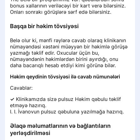
bonus xallarının veriləcəyi bir kart verə bilərsiniz.
Onları sonrakı görüşlərə sərf edə bilərsiniz.
Başqa bir həkim tövsiyəsi
Belə olur ki, mənfi rəylərə cavab olaraq klinikanın
nümayəndəsi xəstəni müəyyən bir həkimlə görüşə
yazmağı təklif edir. Oxucular üçün bu,
nümayəndənin həkimlərdən birini ayırdığı, onu
daha bacarıqlı hesab etdiyi kimi görünə bilər.
Həkim qeydinin tövsiyəsi ilə cavab nümunələri
Cavablar:
✓
Klinikamızda sizə pulsuz Həkim qəbulu təklif
etməyə hazırıq.
I. I. İvanovun pulsuz qəbuluna yazılmağa hazırıq.
Əlaqə məlumatlarının və bağlantıların
yerləşdirilməsi