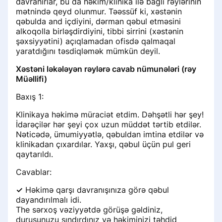
davranırlar, bu da həkim/klinika ilə bağlı rəylərinin
mətnində qeyd olunmur. Təəssüf ki, xəstənin
qəbulda and içdiyini, dərman qəbul etməsini
alkoqolla birləşdirdiyini, tibbi sirrini (xəstənin
şəxsiyyətini) açıqlamadan ofisdə qalmaqal
yaratdığını təsdiqləmək mümkün deyil.
Xəstəni ləkələyən rəylərə cavab nümunələri (rəy
Müəllifi)
Baxış 1:
Klinikaya həkimə müraciət etdim. Dəhşətli hər şey!
İdarəçilər hər şeyi çox uzun müddət tərtib etdilər.
Nəticədə, ümumiyyətlə, qəbuldan imtina etdilər və
klinikadan çıxardılar. Yaxşı, qəbul üçün pul geri
qaytarıldı.
Cavablar:
✓
Həkimə qarşı davranışınıza görə qəbul
dayandırılmalı idi.
The sərxoş vəziyyətdə görüşə gəldiniz,
duruşunuzu sındırdınız və həkiminizi təhdid