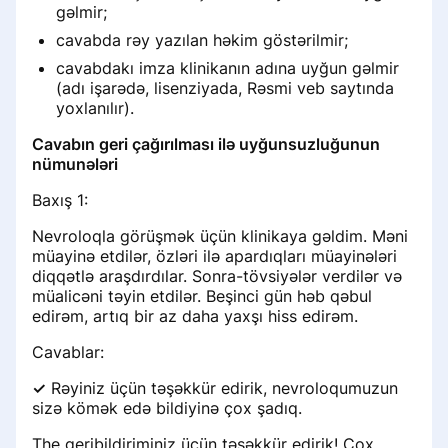
История записи на приём
gəlmir;
Həkimlərin bal Sıralaması sistemi
Визитная карточка для пациентов
cavabda rəy yazılan həkim göstərilmir;
Настройка записи на приём
cavabdakı imza klinikanın adına uyğun gəlmir
Onlayn qeyd üçün sıralama balları
(adı işarədə, lisenziyada, Rəsmi veb saytında
Удаление профиля специалиста с
yoxlanılır).
портала ПроДокторов
Раздел «Рекламные кампании»
Ранжирование по услугам и
Cavabın geri çağırılması ilə uyğunsuzluğunun
диагностике
Правила размещения
Удаление врача из списка клиники
nümunələri
изображений и видео на странице
Baxış 1:
врача
Восстановление доступа в личный
кабинет клиники
Nevroloqla görüşmək üçün klinikaya gəldim. Məni
Как сохранить профиль при
müayinə etdilər, özləri ilə apardıqları müayinələri
переезде в другую страну СНГ
diqqətlə araşdırdılar. Sonra-tövsiyələr verdilər və
Не работает онлайн-запись
müalicəni təyin etdilər. Beşinci gün həb qəbul
edirəm, artıq bir az daha yaxşı hiss edirəm.
Информация о клинике
Cavablar:
✓
Rəyiniz üçün təşəkkür edirik, nevroloqumuzun
Данные реальной практики
sizə kömək edə bildiyinə çox şadıq.
врачей
The geribildiriminiz üçün təşəkkür edirik! Çox