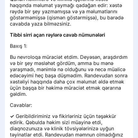
haqqında məlumat yaymağı qadağan edir: xəstə
rəydə bir şey yazmamışsa və ya məlumatlarını
göstərməmişsə (qismən göstərmişsə), bu barədə
cavabda yaza bilməzsiniz.
Tibbi sirri açan rəylərə cavab nümunələri
Baxış 1:
Bu nevroloqa müraciət etdim. Deyəsən, araşdırdım
və bir şey məsləhət gördüm, amma bu mənə
yaraşmadı, mənimlə nə olduğunu və necə müalicə
edəcəyimi heç başa düşmədim. Randevudan sonra
xəstəliyi haqqında daha çox məlumat əldə etmək
üçün başqa bir həkimə müraciət etmək qərarına
gəldim.
Cavablar:
✓
Geribildiriminiz və fikirləriniz üçün təşəkkür
edirik. Qəbulda həkim sizi müayinə etdi,
diaqnozunuza və klinik tövsiyələrinizə uyğun
təyinatlar etdi. Randevudan məmnun olmadığınız