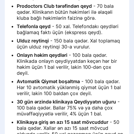
Написал отзыв и не вижу его
Prodoctors Club tərəfindən qeyd
- 70 bala
Doktor Prodoctors portalında
qədər. Klinikanın bütün həkimləri ilə əlaqəli
Xəstə rəyi niyə itdi
bonusları necə xərcləmək olar
Klinikaların səhifələrində şəkillər və
Почему пациенту важно
kluba bağlı həkimlərin faizinə görə.
videoların yerləşdirilməsi qaydaları
загружать документы при
Telefonla qeyd
- 50 xal. Telefondakı qeydləri
оставлении отзыва
Klinika səhifəsindəki etiketlər
Əvvəl və sonra şəkillər
bağlamaq faktı üçün (ekspress qeyd).
Aşağı balans bildirişləri
Ulduz reytinqi
- 150 bala qədər. Xal toplamaq
Сбор отзыва через звонок
Удалить отзыв о клинике
Həkim səhifəsinin analitikasına baxın
üçün ulduz reytinqi 30-a vurulur.
Həkim randevusunun qurulması
Onlayn həkim qeydləri
- 100 bala qədər.
«Сила отзыва»: партнёрская
Klinikada onlayn qeydiyyatdan keçən hər bir
Ünsiyyət dilləri
программа от ПроДокторов
həkim üçün 1 bal verilir, lakin 100-dən çox
Marketinq analitikasına baxın
deyil.
Bildirişlərin qurulması
Avtomatik Qiymət boşaltma
- 100 bala qədər.
Həkim qəbulu məhdudiyyətləri
Hər 10 avtomatik yüklənmiş qiymət üçün 1 bal
Раздел «Если меня не станет»
verilir, lakin 100 baldan çox deyil.
Bildirişlərin qurulması
30 gün ərzində klinikaya Qeydiyyatın uğuru
-
100 bala qədər. Ballar 75% və ya daha çox
Как добавить или изменить
müvəffəqiyyətlə verilir, 4% üçün 1 bal.
специальность
Qurğuşun istehsalının nəticələrinə
dair məlumat
Klinikaya giriş ən azı 15 saat mövcuddur
- 50
bala qədər. Xallar ən azı 15 saat mövcud
Раздел «Советы по продвижению»