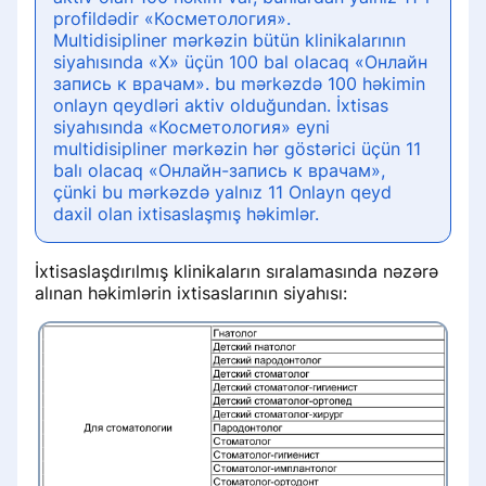
profildədir «Косметология».
Multidisipliner mərkəzin bütün klinikalarının
siyahısında «Х» üçün 100 bal olacaq «Онлайн
запись к врачам». bu mərkəzdə 100 həkimin
onlayn qeydləri aktiv olduğundan. İxtisas
siyahısında «Косметология» eyni
multidisipliner mərkəzin hər göstərici üçün 11
balı olacaq «Онлайн-запись к врачам»,
çünki bu mərkəzdə yalnız 11 Onlayn qeyd
daxil olan ixtisaslaşmış həkimlər.
İxtisaslaşdırılmış klinikaların sıralamasında nəzərə
alınan həkimlərin ixtisaslarının siyahısı: