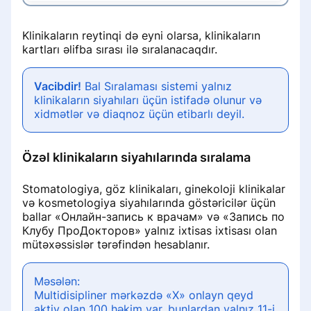
Klinikaların reytinqi də eyni olarsa, klinikaların
kartları əlifba sırası ilə sıralanacaqdır.
Vacibdir!
Bal Sıralaması sistemi yalnız
klinikaların siyahıları üçün istifadə olunur və
xidmətlər və diaqnoz üçün etibarlı deyil.
Özəl klinikaların siyahılarında sıralama
Stomatologiya, göz klinikaları, ginekoloji klinikalar
və kosmetologiya siyahılarında göstəricilər üçün
ballar «Онлайн-запись к врачам» və «Запись по
Клубу ПроДокторов» yalnız ixtisas ixtisası olan
mütəxəssislər tərəfindən hesablanır.
Məsələn:
Multidisipliner mərkəzdə «Х» onlayn qeyd
aktiv olan 100 həkim var, bunlardan yalnız 11-i