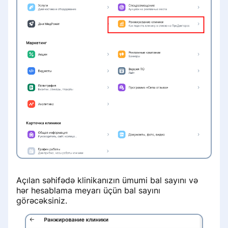
Бесплатный приём при условии
лечения
Работа с записями на услуги с
направлением
Açılan səhifədə klinikanızın ümumi bal sayını və
hər hesablama meyarı üçün bal sayını
görəcəksiniz.