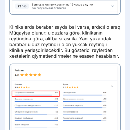
Klinikalarda bərabər sayda bal varsa, ardıcıl olaraq
Müqayisə olunur: ulduzlara görə, klinikanın
reytinqinə görə, əlifba sırası ilə. Yəni yuxarıdakı
bərabər ulduz reytinqi ilə ən yüksək reytinqli
klinika yerləşdiriləcəkdir. Bu göstərici rəylərdən
xəstələrin qiymətləndirmələrinə əsasən hesablanır.