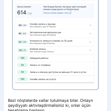
Bəzi nöqtələrdə xallar tutulmaya bilər. Onlayn
qeydiyyatı aktivləşdirməlisiniz ki, onlar üçün
hesablama başlasın.