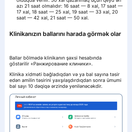
olduqda verilir. 50 xal qazanmaq üçün qeyd ən
История записи на приём
azı 21 saat olmalıdır: 16 saat — 8 xal, 17 saat —
Визитная карточка для пациентов
17 xal, 18 saat — 25 xal, 19 saat — 33 xal, 20
Настройка записи на приём
saat — 42 xal, 21 saat — 50 xal.
Удаление профиля специалиста с
портала ПроДокторов
Раздел «Рекламные кампании»
Klinikanızın ballarını harada görmək olar
Правила размещения
Удаление врача из списка клиники
изображений и видео на странице
Ballar bölmədə klinikanın şəxsi hesabında
врача
Восстановление доступа в личный
göstərilir «Ранжирование клиники».
кабинет клиники
Klinika xidməti bağladıqdan və ya bal sayına təsir
Как сохранить профиль при
edən amilin təsirini yaxşılaşdırdıqdan sonra ümumi
переезде в другую страну СНГ
Не работает онлайн-запись
bal sayı 10 dəqiqə ərzində yenilənəcəkdir.
Информация о клинике
Данные реальной практики
врачей