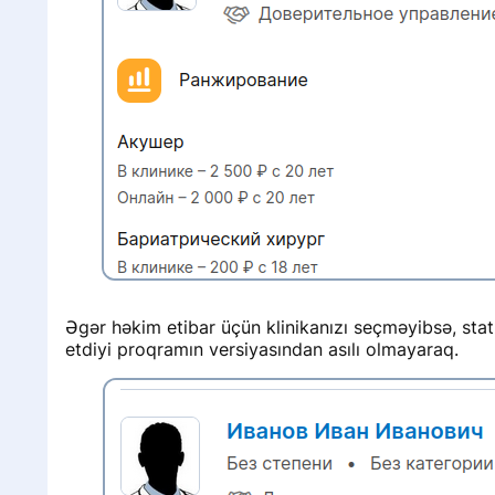
i
i
Əgər həkim etibar üçün klinikanızı seçməyibsə, stat
etdiyi proqramın versiyasından asılı olmayaraq.
i