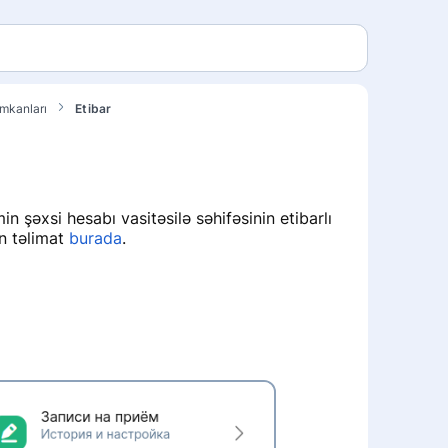
imkanları
Etibar
n şəxsi hesabı vasitəsilə səhifəsinin etibarlı
n təlimat
burada
.