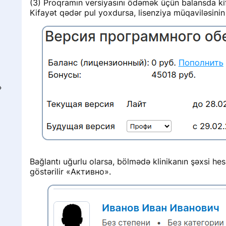
(3) Proqramın versiyasını ödəmək üçün balansda ki
Kifayət qədər pul yoxdursa, lisenziya müqaviləsinin
»
Bağlantı uğurlu olarsa, bölmədə klinikanın şəxsi h
göstərilir «Активно».
Г