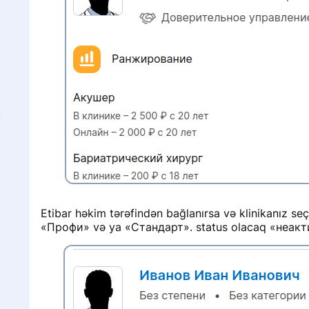
с
Etibar həkim tərəfindən bağlanırsa və klinikanız seçi
«Профи» və ya «Стандарт». status olacaq «неакт
y