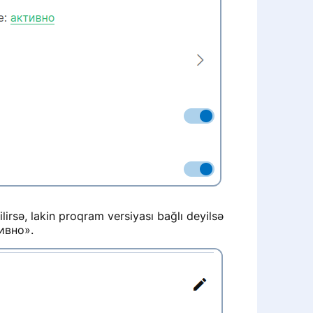
lirsə, lakin proqram versiyası bağlı deyilsə
ивно».