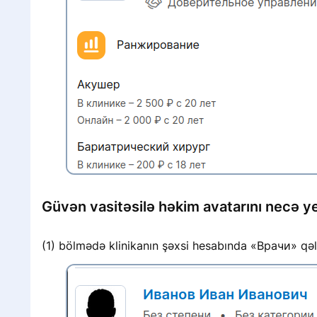
Güvən vasitəsilə həkim avatarını necə y
(1) bölmədə klinikanın şəxsi hesabında «Врачи» qəl