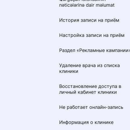
Как добавить или изменить
nəticələrinə dair məlumat
специальность
История записи на приём
Раздел «Советы по
продвижению»
Настройка записи на приём
Визитная карточка для
Раздел «Рекламные кампании
пациентов
Удаление врача из списка
Удаление профиля
клиники
специалиста с портала
ПроДокторов
Восстановление доступа в
личный кабинет клиники
Правила размещения
изображений и видео на
странице врача
Не работает онлайн-запись
Как сохранить профиль при
Информация о клинике
переезде в другую страну СН