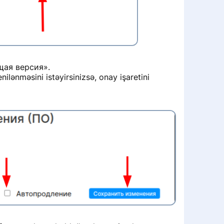
ущая версия».
lənməsini istəyirsinizsə, onay işaretini