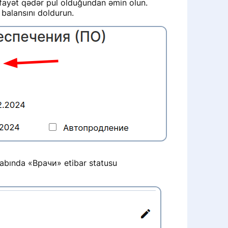
fayət qədər pul olduğundan əmin olun.
 balansını doldurun.
esabında «Врачи» etibar statusu