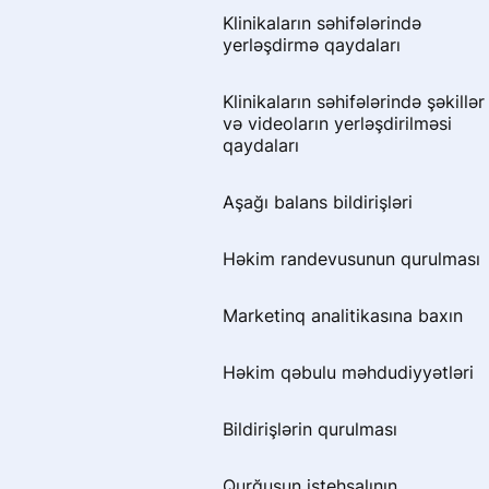
Həkim əlaqələri
негативных отзывов
Klinikaların səhifələrində
yerləşdirmə qaydaları
Написал отзыв и не вижу его
Mənim haqqımda məlumat
Klinikaların səhifələrində şəkillər
Почему пациенту важно
Doktor Prodoctors portalında
və videoların yerləşdirilməsi
загружать документы при
bonusları necə xərcləmək olar
qaydaları
оставлении отзыва
Əvvəl və sonra şəkillər
Aşağı balans bildirişləri
Сбор отзыва через звонок
Həkim səhifəsinin analitikasına
Həkim randevusunun qurulması
baxın
Marketinq analitikasına baxın
Ünsiyyət dilləri
Həkim qəbulu məhdudiyyətləri
Bildirişlərin qurulması
Bildirişlərin qurulması
Раздел «Если меня не станет»
Qurğuşun istehsalının