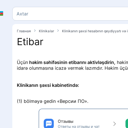
Axtar
Axtar
Главная
Klinikalar
Klinikanın şəxsi hesabının qeydiyyatı və 
Etibar
Üçün
həkim səhifəsinin etibarını aktivləşdirin,
həkimi
idarə olunmasına icazə vermək lazımdır. Həkim üçü
Klinikanın şəxsi kabinetində:
(1) bölməyə gedin «Версии ПО».
y