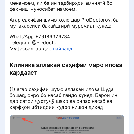
менамоем, ки ба ин тадбирҳои амниятӣ бо
аз портал хориҷ кардан мумкин
Тамос бо духтур
фаҳмиш муносибат намоем.
аст ProDoctorov
Агар саҳифаи шумо ҳоло дар ProDoctorov. ба
Маълумот дар бораи ман
мутахассиси бақайдгирӣ муроҷиат кунед:
Бозхонд рад карда шуд. Баъд чӣ
мешавад
Whats'App +79186326734
Чӣ тавр духтур мукофотпулиро
Telegram @PDdoctor
дар портал сарф мекунад
Написал отзыв и не вижу его
Муфассалтар дар
пайванд
.
ProDoctorov
Почему пациенту важно
Клиника аллакай саҳифаи маро илова
Аксҳо пеш ва баъд
загружать документы при
кардааст
оставлении отзыва
Баррасии таҳлили саҳифаи
духтур
(1) агар саҳифаи шумо аллакай илова Шуда
Сбор отзыва через звонок
бошад, онро бо насаб пайдо кунед. Барои ин,
дар сатри ҷустуҷӯ шаҳр ва сипас насаб ва
Забонҳои муошират
ҳарфҳои ибтидоии худро нишон диҳед
Раздел «Если меня не станет»