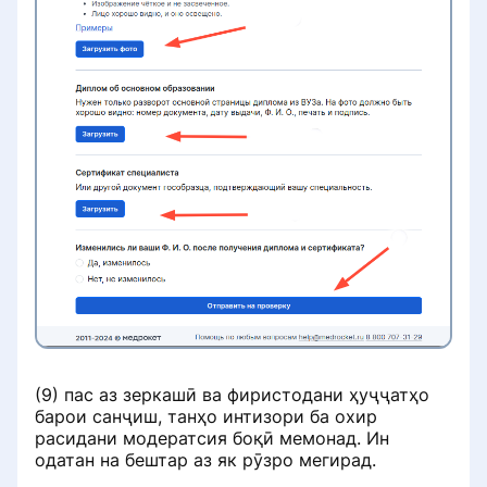
(9) пас аз зеркашӣ ва фиристодани ҳуҷҷатҳо
барои санҷиш, танҳо интизори ба охир
расидани модератсия боқӣ мемонад. Ин
одатан на бештар аз як рӯзро мегирад.