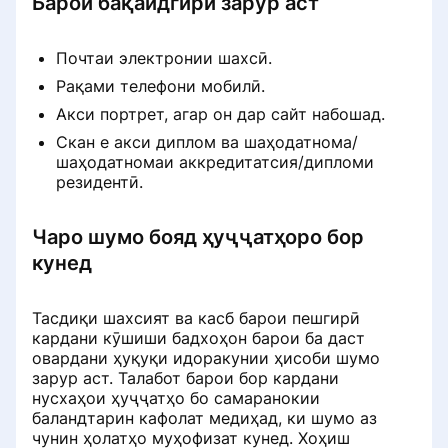
Барои бақайдгирӣ зарур аст
Вуруд бо нархи клуб
тасдиқ кардан мумкин аст
Кӣ метавонад фикру мулоҳиза
ProDoctorov
Чӣ тавр бекор кардани таъинот
нависад
Почтаи электронии шахсӣ.
Дар Medtochka
Чӣ тавр духтур акси портретро
Рақами телефони мобилӣ.
Кадом ҳуҷҷат метавонад
навсозӣ мекунад
Чӣ тавр пайдо кардани клиника
Акси портрет, агар он дар сайт набошад.
эътимоднокии бозхондро тасдиқ
дар портал ProDoctorov
кунад
Скан е акси диплом ва шаҳодатнома/
Чӣ тавр духтур ҷои корашро
шаҳодатномаи аккредитатсия/дипломи
навсозӣ мекунад
резидентӣ.
Чӣ гуна клиникаро аз рӯи намуди
Ҳангоми санҷиши бозхонд қабули
хидмат е ташхис дар портал
онлайнро чӣ гуна тасдиқ кардан
пайдо кардан мумкин аст
Системаи миннатдории онлайн чӣ
мумкин аст
Чаро шумо бояд ҳуҷҷатҳоро бор
ProDoctorov
гуна кор мекунад
кунед
Чӣ тавр илова кардани фикру
Чӣ гуна ба таҳлилҳо номнавис
Чӣ тавр ба ҳамкоратон тавсия
мулоҳизаҳо
шудан мумкин аст
Тасдиқи шахсият ва касб барои пешгирӣ
додан мумкин аст
кардани кӯшиши бадхоҳон барои ба даст
Почему отзыв может быть
овардани ҳуқуқи идоракунии ҳисоби шумо
⚠️ Как записаться на анализы
Идоракунии боварӣ
отклонен и как его исправить для
зарур аст. Талабот барои бор кардани
(обновление станет доступно
повторной отправки
нусхаҳои ҳуҷҷатҳо бо самаранокии
10.08.2026)
баландтарин кафолат медиҳад, ки шумо аз
Кортҳои видеоӣ
чунин ҳолатҳо муҳофизат кунед. Хоҳиш
Чӣ тавр фикру мулоҳизаҳои худро