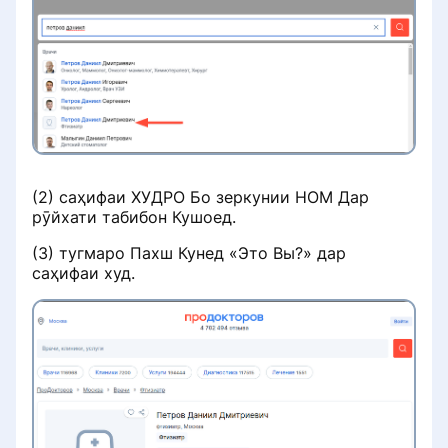
Настройка уведомлений
Как добавить или изменить
специальность
Раздел «Советы по продвижению»
Визитная карточка для пациентов
(2) саҳифаи ХУДРО Бо зеркунии НОМ Дар
рӯйхати табибон Кушоед.
Удаление профиля специалиста с
портала ПроДокторов
(3) тугмаро Пахш Кунед «Это Вы?» дар
саҳифаи худ.
Правила размещения
изображений и видео на странице
врача
Как сохранить профиль при
переезде в другую страну СНГ