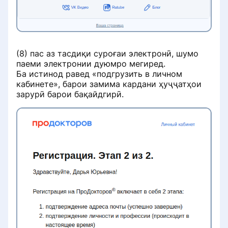
(8) пас аз тасдиқи суроғаи электронӣ, шумо
паеми электронии дуюмро мегиред.
Ба истинод равед «подгрузить в личном
кабинете», барои замима кардани ҳуҷҷатҳои
зарурӣ барои бақайдгирӣ.