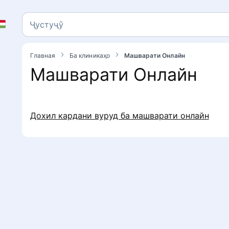
Ҷустуҷӯ
Ҷустуҷӯ
Главная
Ба клиникаҳо
Машварати Онлайн
Машварати Онлайн
Дохил кардани вуруд ба машварати онлайн
л