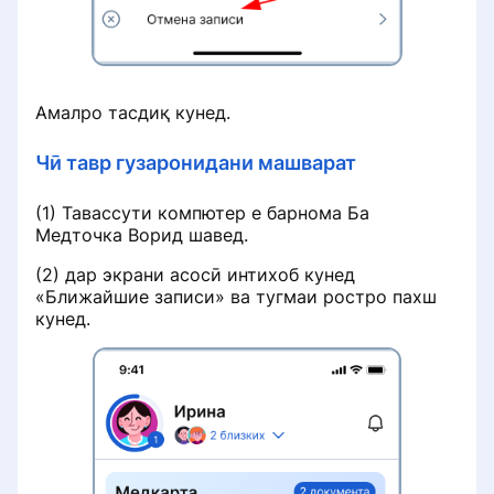
Амалро тасдиқ кунед.
Чӣ тавр гузаронидани машварат
(1) Тавассути компютер е барнома Ба
Медточка Ворид шавед.
(2) дар экрани асосӣ интихоб кунед
«Ближайшие записи» ва тугмаи ростро пахш
кунед.