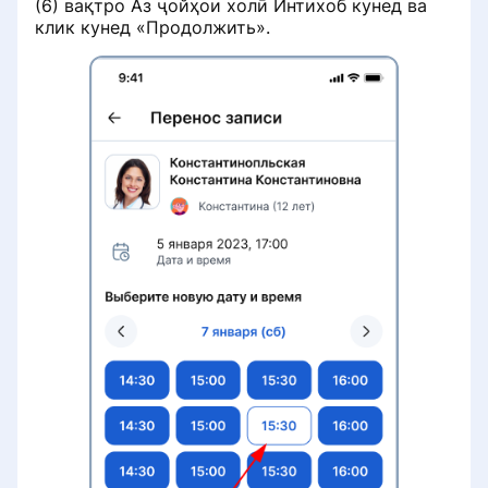
(6) вақтро Аз ҷойҳои холӣ Интихоб кунед ва
клик кунед «Продолжить».