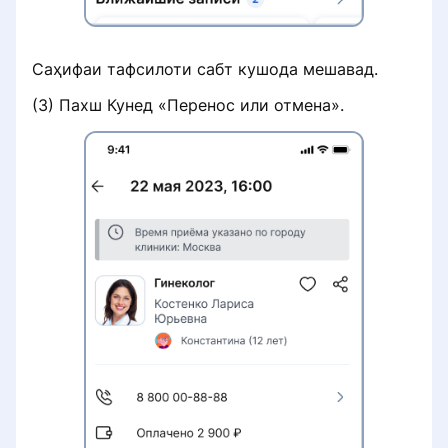
Саҳифаи тафсилоти сабт кушода мешавад.
(3) Пахш Кунед «Перенос или отмена».