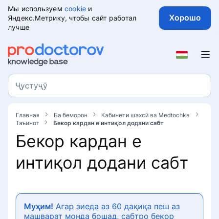
Мы используем
cookie
и
Хорошо
Яндекс.Метрику, чтобы сайт работал
лучше
Ба беморон
Тафсирњои
Ҷустуҷӯ
Ҷустуҷӯ
Чӣ гуна дар портал фикру
Таъинот
мулоҳизаро тарк кардан мумкин
Главная
Ба беморон
Кабинети шахсӣ ва Medtochka
Таъинот
Бекор кардан е интиқол додани сабт
аст ProDoctorov
Чӣ тавр интихоб кардани духтур
Кабинети шахсӣ ва Medtochka
Бекор кардан е
дар портал ProDoctorov
Тавсияҳо оид ба навиштани
интиқол додани сабт
баррасиҳо
Таъинот
Чӣ тавр ба машварати онлайн
номнавис шудан мумкин аст
Чӣ гуна фикру мулоҳизаро аз
Бекор кардан е интиқол
нуқтаи назари ҳуқуқӣ дуруст
додани сабт
Чӣ тавр ба духтур дар Клуб
нависед
Муҳим!
Агар зиеда аз 60 дақиқа пеш аз
номнавис шудан мумкин аст
машварат монда бошад, сабтро бекор