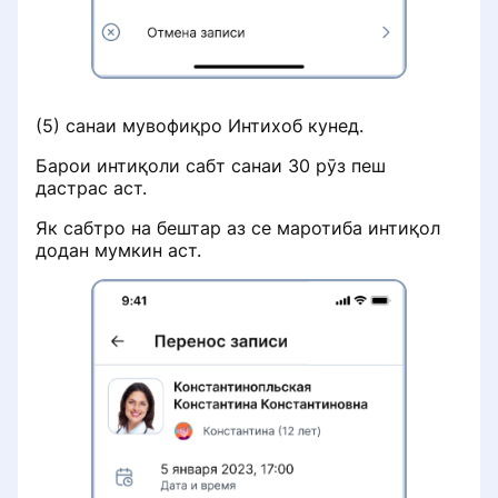
(5) санаи мувофиқро Интихоб кунед.
Барои интиқоли сабт санаи 30 рӯз пеш
дастрас аст.
Як сабтро на бештар аз се маротиба интиқол
додан мумкин аст.