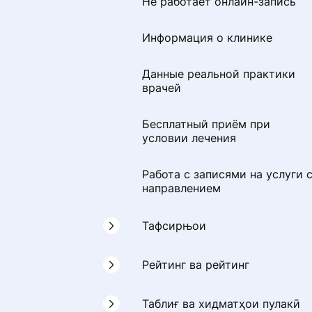
Не работает онлайн-запись
Как сохранить профиль при
Информация о клинике
переезде в другую страну СН
Данные реальной практики
врачей
Бесплатный приём при
условии лечения
Работа с записями на услуги 
направлением
Тафсирњои
Чӣ тавр мо фикру
Рейтинг ва рейтинг
мулоҳизаҳоро тафтиш
мекунем
Формулаи рейтинги клиника
Таблиғ ва хидматҳои пулакӣ