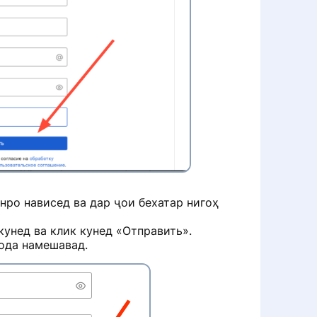
нро нависед ва дар ҷои бехатар нигоҳ
унед ва клик кунед «Отправить».
ода намешавад.