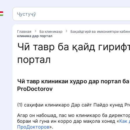
Ҷустуҷӯ
Ҷустуҷӯ
Главная
Ба клиникаҳо
Бақайдгирӣ ва имкониятҳои каби
клиника дар портал
Чӣ тавр ба қайд гириф
портал
Чӣ тавр клиникаи худро дар портал б
ProDoctorov
(1) саҳифаи клиникаро Дар сайт Пайдо кунед Pr
Агар он набошад, пас мо клиникаро ба директ
л
бораи чӣ гуна ин корро дар мақола хонед «
Как 
ПроДокторов
».