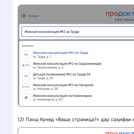
н
а
д
р
я
(2) Пахш Кунед «Ваша страница?» дар саҳифаи 