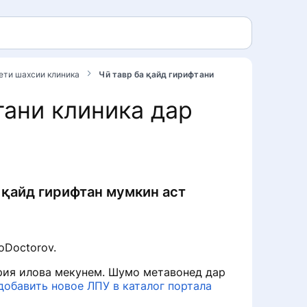
нети шахсии клиника
Чӣ тавр ба қайд гирифтани
тани клиника дар
а қайд гирифтан мумкин аст
oDoctorov.
ория илова мекунем. Шумо метавонед дар
добавить новое ЛПУ в каталог портала