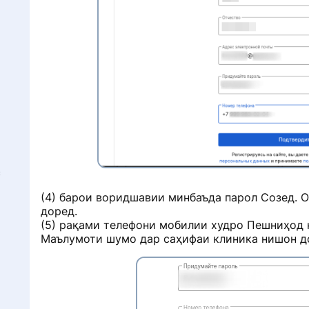
Г
с
(4) барои воридшавии минбаъда парол Созед. О
доред.
(5) рақами телефони мобилии худро Пешниҳод к
Маълумоти шумо дар саҳифаи клиника нишон д