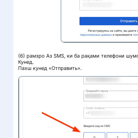
н
(6) рамзро Аз SMS, ки ба рақами телефони шум
Кунед.
и
Пахш кунед «Отправить».
и