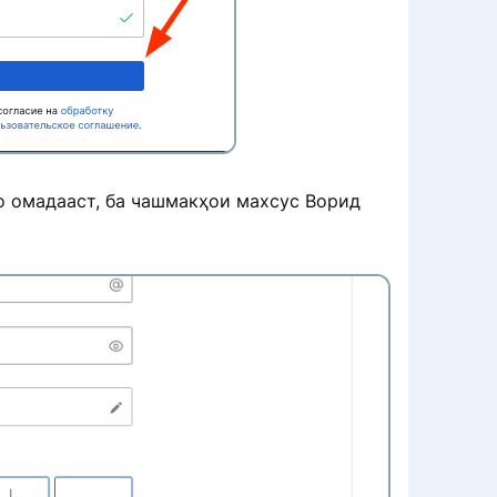
о омадааст, ба чашмакҳои махсус Ворид