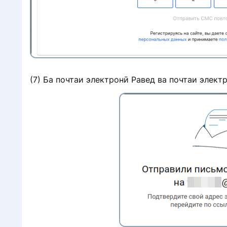
(7) Ба почтаи электронӣ Равед ва почтаи электр
д