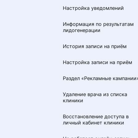
Настройка уведомлений
Настройка уведомлений
Информация по результатам
Как добавить или изменить
лидогенерации
специальность
История записи на приём
Раздел «Советы по
продвижению»
Настройка записи на приём
Визитная карточка для
Раздел «Рекламные кампании
пациентов
Удаление врача из списка
Удаление профиля
клиники
специалиста с портала
ПроДокторов
Восстановление доступа в
личный кабинет клиники
Правила размещения
изображений и видео на
странице врача