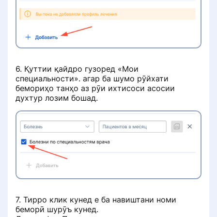
Данные реальной практики
врачей
Бесплатный приём при условии
лечения
6. Қуттии қайдро гузоред «Мои
Работа с записями на услуги с
специальности». агар ба шумо рӯйхати
направлением
бемориҳо танҳо аз рӯи ихтисоси асосии
духтур лозим бошад.
Тафсирњои
Чӣ тавр мо фикру мулоҳизаҳоро
Рейтинг ва рейтинг
тафтиш мекунем
Формулаи рейтинги клиника
Таблиғ ва хидматҳои пулакӣ
Модератсияи фикру мулоҳизаҳо
чӣ гуна аст
Рейтинг чӣ гуна ташаккул меебад
Ҷойгиркунии махсус дар портал
Машварати Онлайн
ProDoctorov
7. Тирро клик кунед е ба навиштани номи
Еддошт барои клиника ва духтур:
беморӣ шурӯъ кунед.
Системаи рейтинги нуқтаҳои
чӣ гуна ба бемор ҳангоми бозхонд
FAQ
Дохил кардани вуруд ба