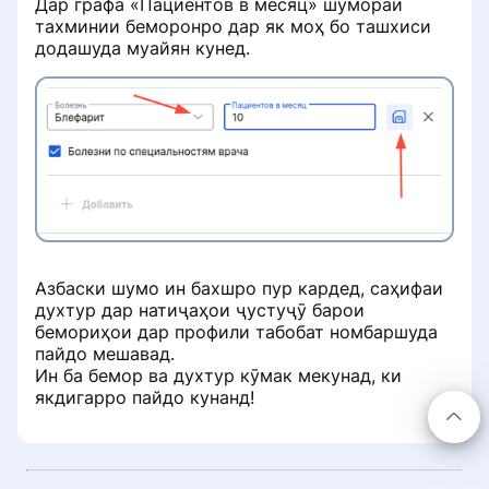
Дар графа «Пациентов в месяц» шумораи
клиникӣ
кӯмак кардан мумкин аст
Сабти онлайн ба духтур
машварати онлайн
тахминии беморонро дар як моҳ бо ташхиси
додашуда муайян кунед.
Системаи холҳои дараҷаи
Чӣ мешавад, агар дар саҳифаи
Чӣ гуна клиника Ба Клуб ҳамроҳ
табибон
клиника баррасии манфӣ пайдо
мешавад
шавад
Нуқтаҳои рейтинг барои сабти
Рекламаи баннерӣ дар
онлайн
Чӣ гуна клиника ба фикру
ProDoctorov
мулоҳизаҳои бемор ҷавоб
медиҳад
Ранжирование по услугам и
Виҷети портал ProDoctorov дар
диагностике
сомонаи клиника
Правила размещения ответов на
Азбаски шумо ин бахшро пур кардед, саҳифаи
отзывы
Пайваст кардани нархи
духтур дар натиҷаҳои ҷустуҷӯ барои
хизматрасонӣ дар ҳисоби шахсӣ
бемориҳои дар профили табобат номбаршуда
Чати хусусӣ бо бемор
пайдо мешавад.
Ин ба бемор ва духтур кӯмак мекунад, ки
Худро барои пардохт ҳисоб кунед
якдигарро пайдо кунанд!
Дар сурати баста шудан е
кӯчидани клиника бо фикру
Ҳисоб кардани ҳадди ақали
мулоҳизаҳои беморон чӣ мешавад
нигоҳубин