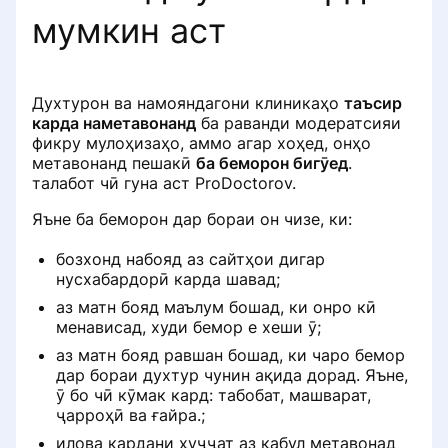
тасдиқ кардан мумкин аст
Вуруд бо нархи клуб
мумкин аст
Кӣ метавонад фикру мулоҳиза
ProDoctorov
Чӣ тавр бекор кардани таъинот
нависад
Чаро бозхонди бемор нопадид
Дар Medtochka
шуд
Чӣ тавр духтур акси портретро
Кадом ҳуҷҷат метавонад
навсозӣ мекунад
Духтурон ва намояндагони клиникаҳо
таъсир
Чӣ тавр пайдо кардани клиника
эътимоднокии бозхондро тасдиқ
Правила размещения ответов на
карда наметавонанд
ба раванди модератсияи
дар портал ProDoctorov
кунад
отзывы
фикру мулоҳизаҳо, аммо агар хоҳед, онҳо
Чӣ тавр духтур ҷои корашро
метавонанд пешакӣ
ба беморон бигӯед
.
навсозӣ мекунад
талабот чӣ гуна аст ProDoctorov.
Чӣ гуна клиникаро аз рӯи намуди
Ҳангоми санҷиши бозхонд қабули
Чати хусусӣ бо бемор
хидмат е ташхис дар портал
онлайнро чӣ гуна тасдиқ кардан
Яъне ба беморон дар бораи он чизе, ки:
пайдо кардан мумкин аст
Системаи миннатдории онлайн чӣ
мумкин аст
Чӣ гуна фикру мулоҳизаро дар
ProDoctorov
гуна кор мекунад
бозхонд набояд аз сайтҳои дигар
бораи дору тарк кардан мумкин
нусхабардорӣ карда шавад;
Чӣ тавр илова кардани фикру
аст
Чӣ гуна ба таҳлилҳо номнавис
Чӣ тавр ба ҳамкоратон тавсия
мулоҳизаҳо
аз матн бояд маълум бошад, ки онро кӣ
шудан мумкин аст
додан мумкин аст
менависад, худи бемор е хеши ӯ;
Қоидаҳои ҷойгиркунии
Почему отзыв может быть
аз матн бояд равшан бошад, ки чаро бемор
баррасиҳои доруворӣ
⚠️ Как записаться на анализы
Идоракунии боварӣ
отклонен и как его исправить для
дар бораи духтур чунин ақида дорад. Яъне,
(обновление станет доступно
повторной отправки
ӯ бо чӣ кӯмак кард: табобат, машварат,
Удалить отзыв о себе
10.08.2026)
ҷарроҳӣ ва ғайра.;
Кортҳои видеоӣ
илова кардани ҳуҷҷат аз қабул метавонад
Чӣ тавр фикру мулоҳизаҳои худро