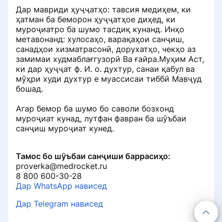
Настройка уведомлений
Версияҳои нармафзор
клиника дар портал
Дар мавриди ҳуҷҷатҳо: тавсия медиҳем, ки
ҳатман ба беморон ҳуҷҷатҳое диҳед, ки
Чӣ тавр мо фикру мулоҳизаҳоро
Как добавить или изменить
Рейтинг ва рейтинг
муроҷиатро ба шумо тасдиқ кунанд. Инҳо
Илова кардани клиника ба
тафтиш мекунем
специальность
метавонанд: хулосаҳо, варақаҳои санҷиш,
каталоги портал ProDoctorov
санадҳои хизматрасонӣ, дорухатҳо, чекҳо аз
Формулаи рейтинги клиника
Таблиғ ва хидматҳои пулакӣ
замимаи худмаблағгузорӣ Ва ғайра.Муҳим Аст,
Модератсияи фикру мулоҳизаҳо
Раздел «Советы по продвижению»
ки дар ҳуҷҷат ф. И. о. духтур, санаи қабул ва
Саҳифаҳои шабакаи клиникаҳоро
чӣ гуна аст
мӯҳри худи духтур е муассисаи тиббӣ Мавҷуд
идора кунед
Рейтинг чӣ гуна ташаккул меебад
Ҷойгиркунии махсус дар портал
Машварати Онлайн
Визитная карточка для пациентов
бошад.
ProDoctorov
Еддошт барои клиника ва духтур:
Multilogin: танзими ҳуқуқи корбар
Системаи рейтинги нуқтаҳои
чӣ гуна ба бемор ҳангоми бозхонд
Агар бемор ба шумо бо саволи бозхонд
FAQ
Дохил кардани вуруд ба
Удаление профиля специалиста с
клиникӣ
кӯмак кардан мумкин аст
Сабти онлайн ба духтур
муроҷиат кунад, лутфан фавран ба шӯъбаи
машварати онлайн
портала ПроДокторов
санҷиш муроҷиат кунед.
Танзими ҷадвали кории клиника
Системаи холҳои дараҷаи
Чӣ мешавад, агар дар саҳифаи
Чӣ гуна клиника Ба Клуб ҳамроҳ
Правила размещения
табибон
клиника баррасии манфӣ пайдо
мешавад
Тамос бо шӯъбаи санҷиши баррасиҳо:
Навсозии нарх
изображений и видео на странице
шавад
proverka@medrocket.ru
врача
8 800 600-30-28
Нуқтаҳои рейтинг барои сабти
Рекламаи баннерӣ дар
Чӣ тавр ба клиника духтур илова
Дар WhatsApp нависед
онлайн
Чӣ гуна клиника ба фикру
ProDoctorov
кардан мумкин аст
Как сохранить профиль при
мулоҳизаҳои бемор ҷавоб
Дар Telegram нависед
переезде в другую страну СНГ
медиҳад
Ранжирование по услугам и
Виҷети портал ProDoctorov дар
Профили табобати табибон
диагностике