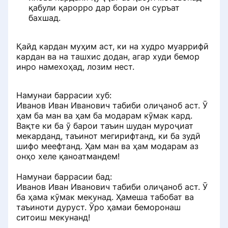
Расширенная проверка
қабули қарорро дар бораи он суръат
аз портал хориҷ кардан мумкин
Тамос бо духтур
негативных отзывов
бахшад.
аст ProDoctorov
Маълумот дар бораи ман
Рейтинги духтур ва рейтинг
Бозхонд рад карда шуд. Баъд чӣ
Қайд кардан муҳим аст, ки на худро муаррифӣ
мешавад
кардан ва на ташхис додан, агар худи бемор
Чӣ тавр духтур мукофотпулиро
инро намехоҳад, лозим нест.
Доска памяти врачей
Формулаи рейтинг
дар портал сарф мекунад
Написал отзыв и не вижу его
ProDoctorov
Намунаи баррасии хуб:
Как удалить отзыв со страницы на
Рейтинги духтур чӣ гуна ташаккул
Иванов Иван Иванович табиби олиҷаноб аст. Ӯ
ПроДокторов
меебад
Почему пациенту важно
Аксҳо пеш ва баъд
ҳам ба ман ва ҳам ба модарам кӯмак кард.
загружать документы при
Вақте ки ба ӯ барои таъин шудан муроҷиат
оставлении отзыва
Продвижение и платные услуги
Системаи холҳои дараҷаи
мекарданд, таъинот мегирифтанд, ки ба зудӣ
Баррасии таҳлили саҳифаи
табибон
шифо меефтанд. Ҳам ман ва ҳам модарам аз
духтур
Сбор отзыва через звонок
онҳо хеле қаноатмандем!
Ба клиникаҳо
Ҷойгиркунии махсуси духтур
Забонҳои муошират
Намунаи баррасии бад:
Иванов Иван Иванович табиби олиҷаноб аст. Ӯ
Бақайдгирӣ ва имкониятҳои
ба ҳама кӯмак мекунад. Ҳамеша табобат ва
Чӣ гуна духтур дар портал пеш
кабинети шахсии клиника
Раздел «Если меня не станет»
таъиноти дуруст. Ӯро ҳамаи беморонаш
меравад ProDoctorov ройгон
ситоиш мекунанд!
Чӣ тавр ба қайд гирифтани
Тафсирњои