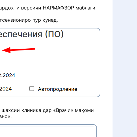
и пардохти версияи НАРМАФЗОР маблағи
тсензиониро пур кунед.
 шахсии клиника дар «Врачи» мақоми
вно».