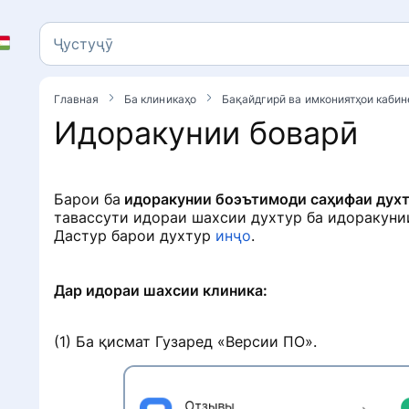
Ҷустуҷӯ
Ҷустуҷӯ
Главная
Ба клиникаҳо
Бақайдгирӣ ва имкониятҳои каби
Идоракунии боварӣ
Барои ба
идоракунии боэътимоди саҳифаи духт
тавассути идораи шахсии духтур ба идоракуни
Дастур барои духтур
инҷо
.
Дар идораи шахсии клиника:
(1) Ба қисмат Гузаред «Версии ПО».
л