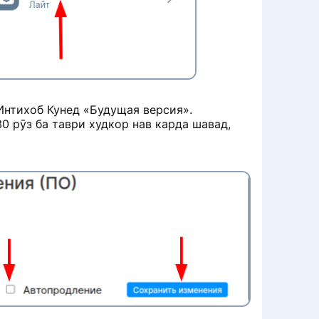
Интихоб Кунед «Будущая версия».
 рӯз ба таври худкор нав карда шавад,