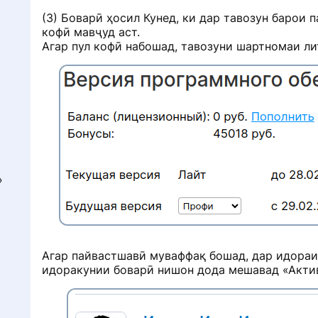
(3) Боварӣ ҳосил Кунед, ки дар тавозун баро
кофӣ мавҷуд аст.
Агар пул кофӣ набошад, тавозуни шартномаи ли
»
Агар пайвастшавӣ муваффақ бошад, дар идораи
идоракунии боварӣ нишон дода мешавад «Акти