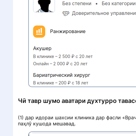
д
Чӣ тавр шумо аватари духтурро тава
(1) дар идораи шахсии клиника дар фасли «Вра
паҳлӯ кушода мешавад.