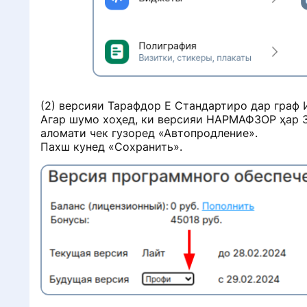
(2) версияи Тарафдор Е Стандартиро дар граф 
Агар шумо хоҳед, ки версияи НАРМАФЗОР ҳар 30
аломати чек гузоред «Автопродление».
Пахш кунед «Сохранить».