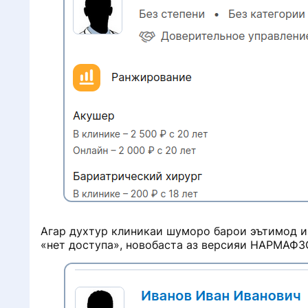
н
и
и
Агар духтур клиникаи шуморо барои эътимод и
«нет доступа», новобаста аз версияи НАРМАФЗ