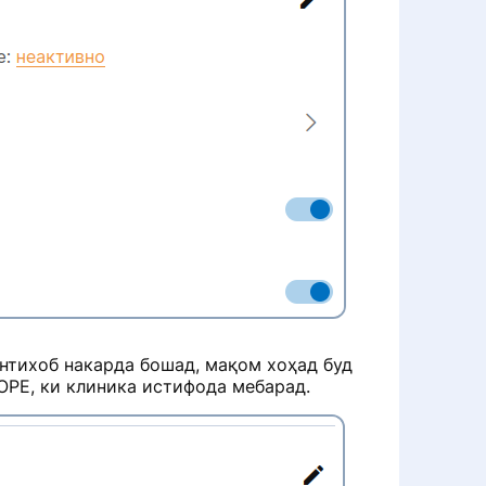
нтихоб накарда бошад, мақом хоҳад буд
ОРЕ, ки клиника истифода мебарад.