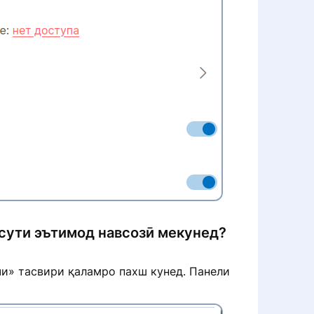
ссути эътимод навсозӣ мекунед?
чи» тасвири қаламро пахш кунед. Панели