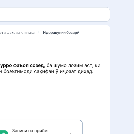
нети шахсии клиника
Идоракунии боварӣ
урро фаъол созед,
ба шумо лозим аст, ки
и боэътимоди саҳифаи ӯ иҷозат диҳед.