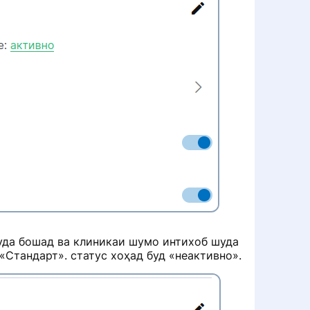
уда бошад ва клиникаи шумо интихоб шуда
тандарт». статус хоҳад буд «неактивно».