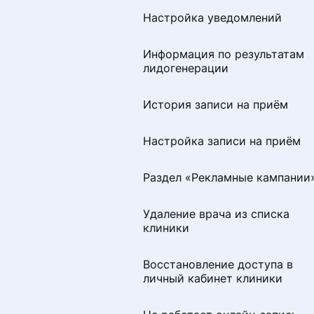
Настройка уведомлений
Настройка уведомлений
Информация по результатам
Как добавить или изменить
лидогенерации
специальность
История записи на приём
Раздел «Советы по
продвижению»
Настройка записи на приём
Визитная карточка для
Раздел «Рекламные кампании
пациентов
Удаление врача из списка
Удаление профиля
клиники
специалиста с портала
ПроДокторов
Восстановление доступа в
личный кабинет клиники
Правила размещения
изображений и видео на
странице врача