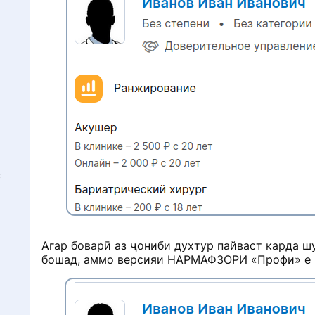
Г
с
Агар боварӣ аз ҷониби духтур пайваст карда ш
бошад, аммо версияи НАРМАФЗОРИ «Профи» е «С