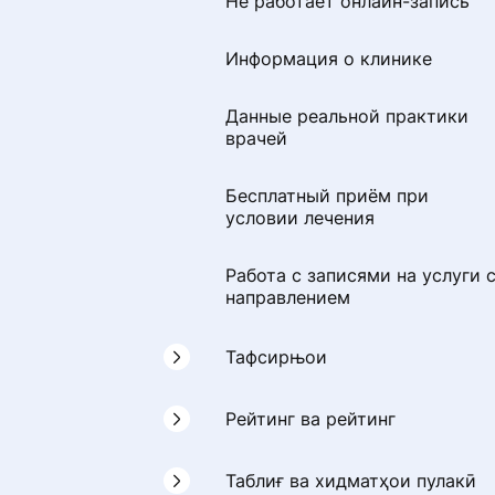
Не работает онлайн-запись
Как сохранить профиль при
Информация о клинике
переезде в другую страну СН
Данные реальной практики
врачей
Бесплатный приём при
условии лечения
Работа с записями на услуги 
направлением
Тафсирњои
Чӣ тавр мо фикру
Рейтинг ва рейтинг
мулоҳизаҳоро тафтиш
мекунем
Формулаи рейтинги клиника
Таблиғ ва хидматҳои пулакӣ