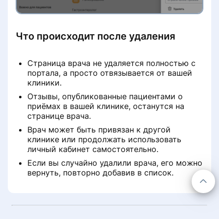
Чаро бозхонди бемор нопадид
Пайваст кардани нархҳо барои
шуд
хидматҳои қабули аввалия
Что происходит после удаления
Барчаспҳо дар саҳифаи клиника
Сабтҳо дар чӣ гуна пардохта
мешаванд ProDoctorov
Страница врача не удаляется полностью с
Удалить отзыв о клинике
портала, а просто отвязывается от вашей
Версияҳои нармафзор
клиники.
«Сила отзыва»: партнёрская
Отзывы, опубликованные пациентами о
программа от ПроДокторов
приёмах в вашей клинике, останутся на
Детализация списаний с баланса
странице врача.
клиники
Врач может быть привязан к другой
клинике или продолжать использовать
Пополнение баланса
личный кабинет самостоятельно.
лицензионного/рекламного
договора
Если вы случайно удалили врача, его можно
вернуть, повторно добавив в список.
Убрать рекламу со страницы
клиники