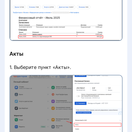
Пополнение баланса
лицензионного/рекламного
договора
Убрать рекламу со страницы
клиники
Акты
Клиника не отображается в
выдаче при поиске услуг
1. Выберите пункт «Акты».
Платёж не зачислен на баланс
Снизилось количество записей с
портала