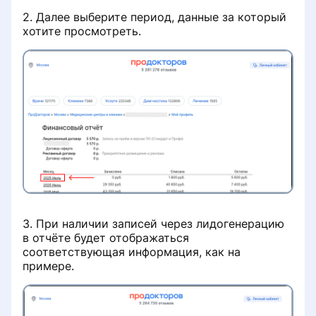
Виджет портала ПроДокторов на
клиники
2. Далее выберите период, данные за который
вашем сайте
хотите просмотреть.
Почему пропал отзыв пациента на
Привязка цен на услуги в личном
странице клиники
кабинете
Теги на странице клиники
Расчёт порога ухода в минус
Удалить отзыв о клинике
Привязка цен на услуги
первичного приёма
«Сила отзыва»: партнёрская
программа от ПроДокторов
Как оплачиваются записи на
ПроДокторов
3. При наличии записей через лидогенерацию
в отчёте будет отображаться
Версии программного
соответствующая информация, как на
обеспечения
примере.
Детализация списаний с баланса
клиники