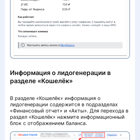
кабинет клиники
Не работает онлайн-запись
Информация о клинике
Данные реальной практики
врачей
Информация о лидогенерации в
Бесплатный приём при условии
разделе «Кошелёк»
лечения
Работа с записями на услуги с
В разделе «Кошелёк» информация о
направлением
лидогенерации содержится в подразделах
«Финансовый отчет» и «Акты». Для перехода в
раздел «Кошелёк» нажмите информационный
Отзывы
блок с отображением баланса.
Как проходит модерация отзывов
Рейтинг и ранжирование