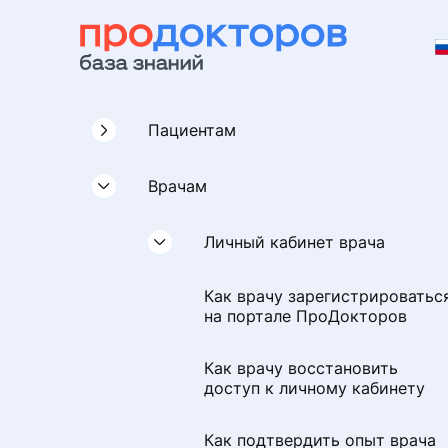
Пациентам
Врачам
Отзывы
Как оставить отзыв на портал
Запись на приём
Личный кабинет врача
ПроДокторов
Как выбрать доктора на
Как врачу зарегистрироватьс
Личный кабинет и МедТочка
Рекомендации по написанию
портале ПроДокторов
на портале ПроДокторов
отзывов
Запись на приём
Как записаться на онлайн-
Как врачу восстановить
Как правильно написать отзы
консультацию
доступ к личному кабинету
с юридической точки зрения
Отмена или перенос
записи
Как записаться к врачу по
Как подтвердить опыт врача