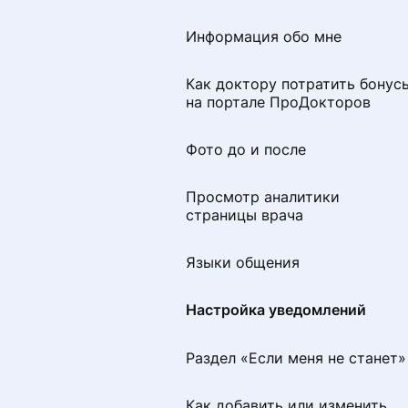
для повторной отправки
диагностику
Информация обо мне
Как удалить свой отзыв с
⚠️ Как записаться на анализы
портала ПроДокторов
(обновление станет доступно
Как доктору потратить бонус
10.08.2026)
на портале ПроДокторов
Отзыв отклонен. Что
происходит дальше
Фото до и после
Написал отзыв и не вижу его
Просмотр аналитики
страницы врача
Почему пациенту важно
загружать документы при
Языки общения
оставлении отзыва
Настройка уведомлений
Сбор отзыва через звонок
Раздел «Если меня не станет»
Как добавить или изменить