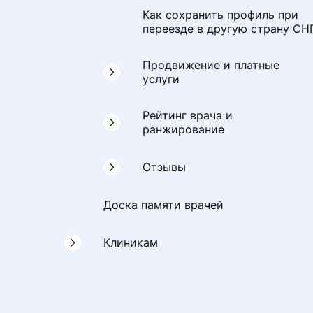
Как сохранить профиль при
переезде в другую страну СН
Продвижение и платные
услуги
Спецразмещение для врача
Рейтинг врача и
ранжирование
Версии программного
обеспечения
Формула рейтинга
Отзывы
Версия ПО Ультима. Как
Как формируется рейтинг
Доска памяти врачей
Личный кабинет врача: разде
добавить контакты врача
врача
«Отзывы»
Клиникам
Балльная система
Памятка для врача и клиники:
ранжирования врачей
как помочь пациенту при
FAQ
оставлении отзыва
Как врачу продвигаться на