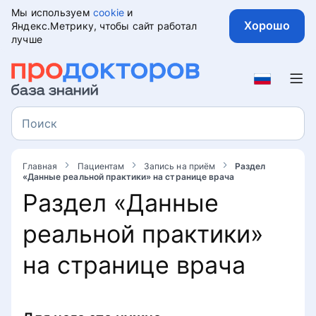
Мы используем
cookie
и
Хорошо
Яндекс.Метрику, чтобы сайт работал
лучше
Пациентам
Отзывы
Поиск
Поиск
Как оставить отзыв на портале
Запись на приём
ПроДокторов
Главная
Пациентам
Запись на приём
Раздел
«Данные реальной практики» на странице врача
Как выбрать доктора на портале
Раздел «Данные
Рекомендации по написанию
ПроДокторов
отзывов
реальной практики»
Как записаться на онлайн-
Как правильно написать отзыв с
консультацию
на странице врача
юридической точки зрения
Как записаться к врачу по Клубу
Кто может написать отзыв