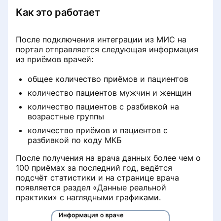
Как удалить свой отзыв с портала
Как это работает
⚠️ Как записаться на анализы
ПроДокторов
(обновление станет доступно
10.08.2026)
После подключения интеграции из МИС на
Отзыв отклонен. Что происходит
портал отправляется следующая информация
дальше
из приёмов врачей:
Личный кабинет и МедТочка
общее количество приёмов и пациентов
Написал отзыв и не вижу его
Врачам
Запись на приём
количество пациентов мужчин и женщин
количество пациентов с разбивкой на
Почему пациенту важно
Отмена или перенос записи
Клиникам
Личный кабинет врача
возрастные группы
загружать документы при
оставлении отзыва
количество приёмов и пациентов с
Запись по клубной цене
разбивкой по коду МКБ
FAQ
Как врачу зарегистрироваться на
Продвижение и платные услуги
портале ПроДокторов
Сбор отзыва через звонок
После получения на врача данных более чем о
Регистрация и возможности
100 приёмах за последний год, ведётся
Спецразмещение для врача
Рейтинг врача и ранжирование
Как врачу восстановить доступ к
личного кабинета клиники
подсчёт статистики и на странице врача
личному кабинету
появляется раздел «Данные реальной
Версии программного
Формула рейтинга
практики» с наглядными графиками.
Отзывы
Настройка параметров записи к
Отзывы
обеспечения
Как подтвердить опыт врача на
врачу