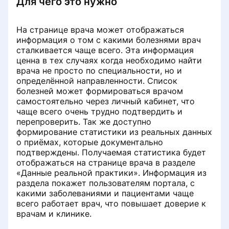
Для чего это нужно
Как отменить запись на приём в
Как мы проверяем отзывы
МедТочке
На странице врача может отображаться
информация о том с какими болезнями врач
В каких случаях мы запрашиваем
Как найти клинику на портале
сталкивается чаще всего. Эта информация
подтверждения по отзывам
ПроДокторов
ценна в тех случаях когда необходимо найти
врача не просто по специальности, но и
определённой направленности. Список
Каким документом можно
Как найти клинику по виду услуги
болезней может формироваться врачом
подтвердить достоверность
или диагностики на портале
самостоятельно через личный кабинет, что
отзыва
ПроДокторов
чаще всего очень трудно подтвердить и
перепроверить. Так же доступно
Как подтвердить онлайн-приём
Как записаться на анализы в
формирование статистики из реальных данных
при проверке отзыва
лабораторию
о приёмах, которые документально
подтверждены. Получаемая статистика будет
отображаться на странице врача в разделе
Как дополнить отзыв
Раздел «Данные реальной
«Данные реальной практики». Информация из
практики» на странице врача
раздела покажет пользователям портала, с
Почему отзыв может быть
какими заболеваниями и пациентами чаще
отклонен и как его исправить для
всего работает врач, что повышает доверие к
Как записаться на услугу или
повторной отправки
врачам и клинике.
диагностику